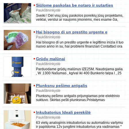
Siūlome paskolas be notaro ir sutarties
mokesčių
Paukštininkystė
Sveiki ! Dėl visų jūsų paskolos poreikių jūsų projektams,
veiklai, verslui ar naujoms įmonėms, mes esame čia,
kad padėtume jums be
Hai bisogno di un prestito urgente e
legittimo
Paukštininkystė
Hai bisogno di un prestito urgente e legittimo inizia il tuo
nuovo anno in su, hai problemi finanziari Contattaci ora
e ottenere un prestito veloce e
Grūdų malūnai
Paukštininkystė
Parduodame grūdų malūnus IZE25M. Naudojama galia
, W .1300 Našumas , kg/val iki 400 Bunkerio talpa l , 25
Pristatymas kurjeriu.Užsakyti galite
Plunksnų pešimo antgalis
Paukštininkystė
Plunksnų pešimo antgalis prijungiamas prie elektrinio
suktuvo. Skirtas pešti plunksnas.Pristatymas
nemokamas visoje Lietuvoje
Inkubatorius Ideali perekšlė
Paukštininkystė
63 vietų analoginis inkubatorius su automatiniu vartymu
ir papildoma 12v jungtimi inkubatorius yra vadinamas ''