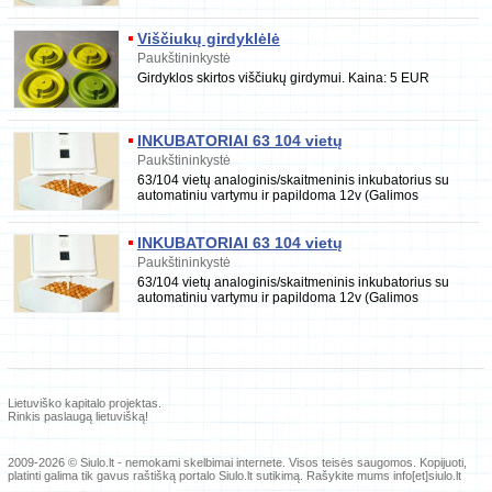
Idealiperekšlė.Įrengimas skirtas išper
Viščiukų girdyklėlė
Paukštininkystė
Girdyklos skirtos viščiukų girdymui. Kaina: 5 EUR
INKUBATORIAI 63 104 vietų
Paukštininkystė
63/104 vietų analoginis/skaitmeninis inkubatorius su
automatiniu vartymu ir papildoma 12v (Galimos
komplektacijos ir be 12v) jungtimi inkubatorius
INKUBATORIAI 63 104 vietų
Paukštininkystė
63/104 vietų analoginis/skaitmeninis inkubatorius su
automatiniu vartymu ir papildoma 12v (Galimos
komplektacijos ir be 12v) jungtimi inkubatorius yra
Lietuviško kapitalo projektas.
Rinkis paslaugą lietuvišką!
2009-2026 © Siulo.lt - nemokami skelbimai internete.
Visos teisės saugomos. Kopijuoti,
platinti galima tik gavus raštišką portalo Siulo.lt sutikimą. Rašykite mums info[et]siulo.lt