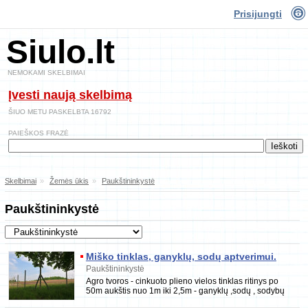
Prisijungti
Siulo.lt
NEMOKAMI SKELBIMAI
Įvesti naują skelbimą
ŠIUO METU PASKELBTA 16792
PAIEŠKOS FRAZĖ
Skelbimai
»
Žemės ūkis
»
Paukštininkystė
Paukštininkystė
Miško tinklas, ganyklų, sodų aptverimui.
tvoros montažas
Paukštininkystė
Agro tvoros - cinkuoto plieno vielos tinklas ritinys po
50m aukštis nuo 1m iki 2,5m - ganyklų ,sodų , sodybų
,laukų aptvėrimui. Metaliniai,mediniai st