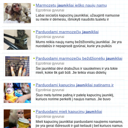
Marmozetų
jaun
ikliai ieško naujų namų
Egzotiniai gyvunai
Labai socialūs kapucinų jaunikliai, užauginti namuose
su meile ir dėmesiu, išmokyti naudotis tualetu ir
neišbandyti namuose, labai mieli ir
Parduodami marmozečių
jaun
ikliai
Egzotiniai gyvunai
Mums reikia naujų namų beždžionėlių jaunikliai. Jie yra
nuostabūs ir nepaprasti gyvūnai, kurie yra puikūs
kompanionai. (socializuotos,
Parduodami marmozečių beždžionėlių
jaun
ikliai
Egzotiniai gyvunai
Šie jaunikliai dėvi drabužius ir sauskelnes ir yra tokie
mieli, kokie tik gali būti. Jie teikia visas didelių
beždžionių linksmybes, bet yra
Parduodami kapucinų
jaun
ikliai patinams ir
patelėms
Egzotiniai gyvunai
Šiuo metu turime patiną ir patelę kapucinų jauniklį,
kuriuos norime perkelti į naujus namus. Jie buvo
auginami mūsų namuose ir kartu užaugo.
Parduodami mieli kapucinų
jaun
ikliai
Egzotiniai gyvunai
Mieli kapucinų jaunikliai parduodami naujiems namams,
jie yra gerai išdresuoti ir gali keliauti į bet kuriuos namus