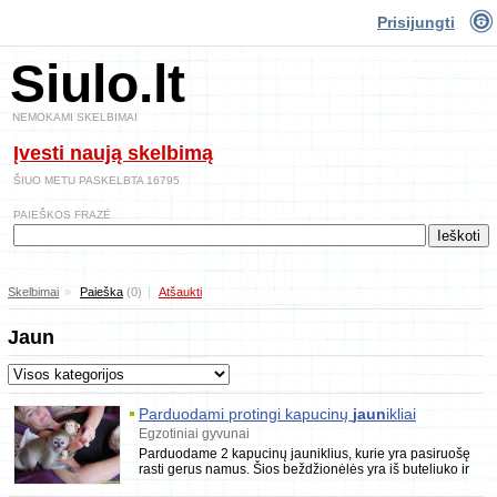
Prisijungti
Siulo.lt
NEMOKAMI SKELBIMAI
Įvesti naują skelbimą
ŠIUO METU PASKELBTA 16795
PAIEŠKOS FRAZĖ
Skelbimai
»
Paieška
(0)
|
Atšaukti
Jaun
Parduodami protingi kapucinų
jaun
ikliai
Egzotiniai gyvunai
Parduodame 2 kapucinų jauniklius, kurie yra pasiruošę
rasti gerus namus. Šios beždžionėlės yra iš buteliuko ir
su sauskelnėmis. Atkeliaus