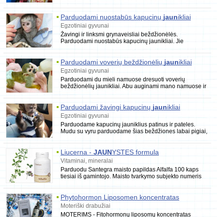
su vaikais ir kitais
Parduodami nuostabūs kapucinų
jaun
ikliai
Egzotiniai gyvunai
Žavingi ir linksmi grynaveisliai beždžionėlės.
Parduodami nuostabūs kapucinų jaunikliai. Jie
auginami mūsų namuose ir šeriami mūsų su
Parduodami voverių beždžionėlių
jaun
ikliai
Egzotiniai gyvunai
Parduodami du mieli namuose dresuoti voverių
beždžionėlių jaunikliai. Abu auginami mano namuose ir
maitinami mūsų su žmona. Lepiname juos ir
Parduodami žavingi kapucinų
jaun
ikliai
Egzotiniai gyvunai
Parduodame kapucinų jauniklius patinus ir pateles.
Mudu su vyru parduodame šias beždžiones labai pigiai,
nes persikėlėme į naują butą,
Liucerna -
JAUN
YSTES formula
Vitaminai, mineralai
Parduodu Santegra maisto papildas Alfalfa 100 kaps
tiesiai iš gamintojo. Maisto tvarkymo subjekto numeris
210003824. Į kompanijos Santegra Alfalfa sud
Phytohormon Liposomen koncentratas
dermaviduals
jaun
ystės eliksyras MOTERIMS
Moteriški drabužiai
MOTERIMS - Fitohormonų liposomų koncentratas