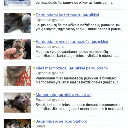
dermaviduals Tai jaunystės eliksyras, kuris gerina
ląstelių aktyvumą, ypač tinka brandžios odos
Parduodami beždžionėlių
jaun
ikliai
Egzotiniai gyvunai
Jei jūs ar jūsų šeima ieškote beždžionėlių jauniklio, tai
yra galimybė įsigyti vieną ar dvi. Turime patiną ir patelę,
kuriuos gali
Parduodami mieli marmozečių
jaun
ikliai
Egzotiniai gyvunai
Mudu su vyru dovanojame mielus marmozečių
jauniklius bet kuriai augintinius mylinčiai ir rūpestingai
šeimai, kad ir kur jie būtų. Mūsų
Mieli marmozečių
jaun
ikliai parduodami
Egzotiniai gyvunai
Parduodami mieli marmozečių jaunikliai iš buteliuko.
Marmozetės yra labai mažos beždžionėlės (maždaug
kolos skardinės dydžio) ir sveria
Mamorsetų
jaun
ikliai yra laisvi
Egzotiniai gyvunai
Sveiki, turiu du mielus namuose dresuotus mamorsetų
jauniklius. Jie abu auginami mano namuose ir maitinami
rankomis aš, mano žmona ir sūnus. Mes
Jaun
iklius Amerikos Stafford
Šunys