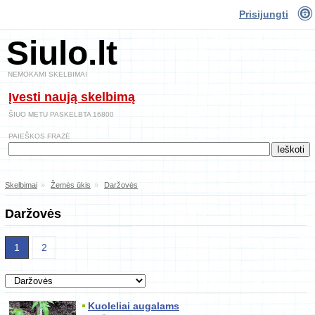
Prisijungti
Siulo.lt
NEMOKAMI SKELBIMAI
Įvesti naują skelbimą
ŠIUO METU PASKELBTA 16800
PAIEŠKOS FRAZĖ
Skelbimai
»
Žemės ūkis
»
Daržovės
Daržovės
1
2
Kuoleliai augalams