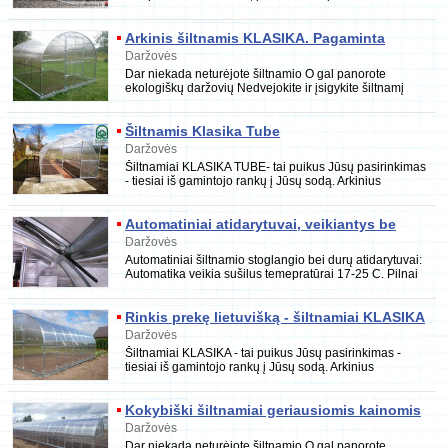
kliento poreikių. Tinkantis auginti įvairias kul
Arkinis šiltnamis KLASIKA. Pagaminta
Lietuvoje
Daržovės
Dar niekada neturėjote šiltnamio O gal panorote
ekologiškų daržovių Nedvejokite ir įsigykite šiltnamį
KLASIKA už klasišką kainą jau dabar. Pagaminta L
Šiltnamis Klasika Tube
Daržovės
Šiltnamiai KLASIKA TUBE- tai puikus Jūsų pasirinkimas
- tiesiai iš gamintojo rankų į Jūsų sodą. Arkinius
šiltnamius KLASIKA TUBE rekomenduojame įsigyt
Automatiniai atidarytuvai, veikiantys be
elektros energijos
Daržovės
Automatiniai šiltnamio stoglangio bei durų atidarytuvai:
Automatika veikia sušilus temepratūrai 17-25 C. Pilnai
atsidaro esant 30-32 C Nereikalinga el
Rinkis prekę lietuvišką - šiltnamiai KLASIKA
Daržovės
Šiltnamiai KLASIKA - tai puikus Jūsų pasirinkimas -
tiesiai iš gamintojo rankų į Jūsų sodą. Arkinius
šiltnamius KLASIKA rekomenduojame įsigyti vertina
Kokybiški šiltnamiai geriausiomis kainomis
Daržovės
Dar niekada neturėjote šiltnamio O gal panorote