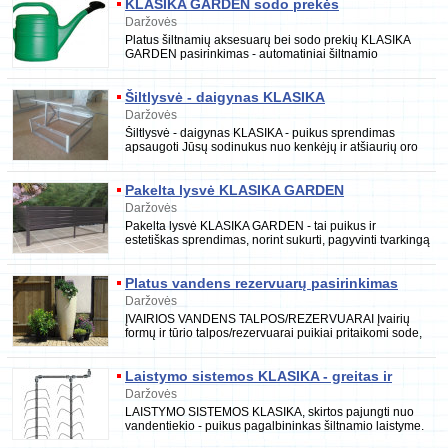
KLASIKA GARDEN sodo prekės
Daržovės
Platus šiltnamių aksesuarų bei sodo prekių KLASIKA
GARDEN pasirinkimas - automatiniai šiltnamio
stoglangio bei durų atidarytuvai, papildomi stoglangia
Šiltlysvė - daigynas KLASIKA
Daržovės
Šiltlysvė - daigynas KLASIKA - puikus sprendimas
apsaugoti Jūsų sodinukus nuo kenkėjų ir atšiaurių oro
sąlygų taip pat išplėsti sodinukų auginimo sezo
Pakelta lysvė KLASIKA GARDEN
Daržovės
Pakelta lysvė KLASIKA GARDEN - tai puikus ir
estetiškas sprendimas, norint sukurti, pagyvinti tvarkingą
aplinką savo kieme ar sode. Pakeltas lysves da
Platus vandens rezervuarų pasirinkimas
Daržovės
ĮVAIRIOS VANDENS TALPOS/REZERVUARAI Įvairių
formų ir tūrio talpos/rezervuarai puikiai pritaikomi sode,
darže, šiltnamyje, terasoje. Platus dekoratyvin
Laistymo sistemos KLASIKA - greitas ir
patogus laistymas
Daržovės
LAISTYMO SISTEMOS KLASIKA, skirtos pajungti nuo
vandentiekio - puikus pagalbininkas šiltnamio laistyme.
Tai naujas, iš karto tinkamas naudoti lašelinė