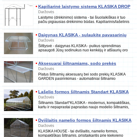
Kapiliarinė laistymo sistema KLASIKA DROP
Daržovės
Laistymo (drėkinimo) sistema - tai šiuolaikiškas ir tuo
pačiu pigiausias drėkinimo būdas. Kapiliarinis/lašelinis
laistymo būdas, skirtas drėkinimui ši
Daigynas KLASIKA - sulaukite pavasarinių
daigų anksčiau
Daržovės
Šiltlysvė - daigynas KLASIKA - puikus sprendimas
apsaugoti Jūsų sodinukus nuo kenkėjų ir atšiaurių oro
sąlygų taip pat išplėsti sodinukų auginimo sezo
Aksesuarai šiltnamiams, sodo prekės
Daržovės
Platus šiltnamių aksesuarų bei sodo prekių KLASIKA
GARDEN pasirinkimas - automatiniai šiltnamio
stoglangio bei durų atidarytuvai, papildomi stoglangia
Lašelio formos šiltnamis Standart KLASIKA
Daržovės
Šiltnamis Standart*KLASIKA - modernus, kompaktiškas,
kartu ir nepaprastai paprastas naujo modelio šiltnamis,
sukurtas su meile Jums. Standartiniai šil
Dvišlaitis namelio formos šiltnamis KLASIKA
HOUSE
Daržovės
KLASIKA HOUSE - tai dvišlaitis, namelio formos,
kompaktiškas šiltnamis, prisitaikantis prie kiekvieno