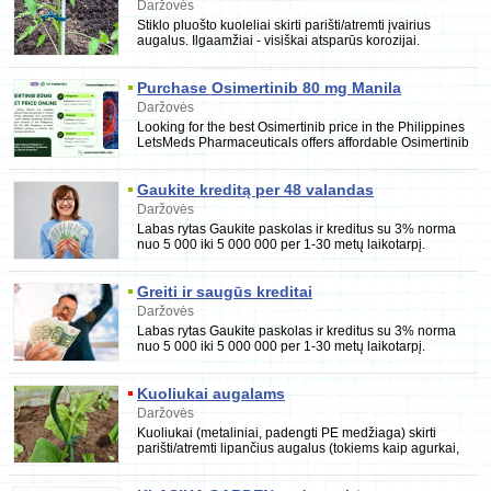
Daržovės
Stiklo pluošto kuoleliai skirti parišti/atremti įvairius
augalus. Ilgaamžiai - visiškai atsparūs korozijai.
Elastingi - gali būti sulenkiami į puslank
Purchase Osimertinib 80 mg Manila
Daržovės
Looking for the best Osimertinib price in the Philippines
LetsMeds Pharmaceuticals offers affordable Osimertinib
80mg tablets with reliable online
Gaukite kreditą per 48 valandas
Daržovės
Labas rytas Gaukite paskolas ir kreditus su 3% norma
nuo 5 000 iki 5 000 000 per 1-30 metų laikotarpį.
Norėdami gauti daugiau informacijos,
Greiti ir saugūs kreditai
Daržovės
Labas rytas Gaukite paskolas ir kreditus su 3% norma
nuo 5 000 iki 5 000 000 per 1-30 metų laikotarpį.
Norėdami gauti daugiau informacijos,
Kuoliukai augalams
Daržovės
Kuoliukai (metaliniai, padengti PE medžiaga) skirti
parišti/atremti lipančius augalus (tokiems kaip agurkai,
pomidorai, paprikos ir kt.). Forma - ties