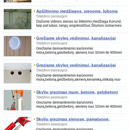
remine aliuminio profiliu sistema PROVEDAL
Apšiltinimo medžiagos, sienoms, luboms
Statybos paslaugos
Dažome vidines sienas su šiltinimo medžiaga Korund,
taip pat lubas, langų angokraščius.Šilumos izoliacinės
medžiagos naudojamos ir šilto vandentiekio
Gręžiame skyles vėdinimui, kanalizacijai
Statybos paslaugos
Grežiame deimantinėmis karūnomis
mūrą,betoną,gelzbetonį, akmenį nuo 32mm iki 400mm
skersmens,gylis pagal poreikį,kampas iki 45c.Tai
naudojama tiksliai
Greziame skyles vedinimui, kanalizacijai
Statybos paslaugos
Gręžiame deimantinėmis karūnomis
mūrą,betoną,gelžbetonį,akmenį,keramiką,silikatą nuo
30mm iki 425mm skersmens,gylis pagal poreikį,kampas
Skyliu grezimas mure, betone, gelzbetoni
Statybos paslaugos
Greziame deimantinemis karunomis
murą,betoną,gelzbetonį, akmenį nuo 32mm iki 400mm
skersmens,gylis pagal poreiki,kampas iki 45c.Tai
naudojama
Skyliu grezimas sienose, pamatuose,
perdangose
Statybos paslaugos
Gręžiame deimantinėmis karūnomis