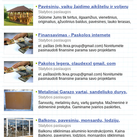
Pavėsinių, vaikų žaidimo aikštelių ir voljerų
gamyba
Statybos paslaugos
Siūlome Jums tik tvirtus, ilgaamžius, vienetinius,
originalius, ąžuolinius baldus, pavėsines, lauko terasas,
voljerus, malkines, šulinių
Finansavimas - Paskolos internete
Statybos paslaugos
el. paštas (info.fexa.group@gmail.com) Norėtumėte
pasinaudoti finansine parama savo projektams
įgyvendinti.Mes siūlome finansavimą nuo 5000 iki
750.00
Pakolos legera. claudexxl gmail. com
Statybos paslaugos
el. paštas(info.fexa.group@gmail.com) Norėtumėte
pasinaudoti finansine parama savo projektams
įgyvendinti.Mes siūlome finansavimą nuo 5000 iki
750.000
Metaliniai Garazo vartai, sandeliuko durys,
sarvuotos durys
Statybos paslaugos
Šarvuotų, metalinių durų, vartų gamyba. Mažmeninė ir
didmeninė prekyba. Gaminame įvairios paskirties,
išvaizdos bei komplektavimo apsauginės ir daugia
Balkonu, pavesiniu, monsardu, lodziju,
terasu stiklinimas aliuminio profiliais
Statybos paslaugos
Balkonu stiklinimas aliuminio konstrukcijomis. Kaina
Balkono, pavesines, lodzijos, monsardos stiklinimas