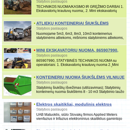
POLINIAI PAMATAI
Statybos paslaugos
TECHNIKOS NUOMA/KASIMO IR GRĘŽIMO DARBAI 1.
Ekskavatorių krautuvų nuoma;. 2. Mini ekskavatorių
nuoma; 3. Bobcat minikrautuvų nuoma; 4. Kultivatorių nu
ATLIEKŲ KONTEINERIAI ŠIUKŠLĖMS
Statybos paslaugos
Nuomojame 5m3, 6m3, 8m3, 10m3 konteinerius
statybinėms atliekoms, mišrioms statybinėms atliekoms,
griovimo atliekoms, dirbame Vilniuje ir Vilniaus raj
MINI EKSKAVATORIŲ NUOMA, 865907990,
BOBCAT NUOMA
Statybos paslaugos
865907990, STATYBINĖS TECHNIKOS NUOMA su
operatoriais: 1. Ekskavatorių krautuvų nuoma 2. Mini
ekskavatorių nuoma 3. Mini krautuvų nuoma 4. Žemės
grąžt
KONTEINERIŲ NUOMA ŠIUKŠLĖMS VILNIUJE
370 687 32923
Statybos paslaugos
Statybinių šiukšlių išvežimas (utilizavimas); Statybinių
konteinerių nuoma šiukšlėms 8 - 10 m3 Statybinio laužo
išvežimas (utilizavimas); Patalpų valy
Elektros skaitikliai, modulinis elektros
skaitiklis
Statybos paslaugos
UAB Matuoklis, siūlo Slovakų firmos Applied Meters
vienfazius ir trifazius elektroninius skaitiklius gamintojo
kainomis. Siūlome vieno, dviejų- keturi