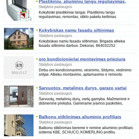
Plastikiniu, aliuminiu langu reguliavimas,
remontas
Statybos paslaugos
Kokybiski plastikiniai langai. Plastikiniu langu
reguliavimas, remontas, stiklo paketu keitimas.
Kokybiskos tarpines, galime parduoti. www.balkonostik
Kokybiskas namu fasadu siltinimas
Statybos paslaugos
Kokybiskas namu fasadu siltinimas. Brigada atlieka
fasadu siltinimo darbus. Dekoras. 864032252
oro kondicionieriai montavimas prieziura
Statybos paslaugos
Dirbu oro kondicionavimo, vėsinimo, šildymo, vėdinimo
srityje. Atlieku montavimo, aptarnavimo ir remonto
darbus visoje Lietuvoje - gyvenamosiose,
Sarvuotos, metalines durys, garazo vartai
Statybos paslaugos
Šarvuotų, metalinių durų, vartų gamyba. Mažmeninė ir
didmeninė prekyba. Gaminame įvairios paskirties,
išvaizdos bei komplektavimo apsauginės ir daugia
Balkonu stiklinimas aliuminio profiliais
Statybos paslaugos
Balkonu stiklinimas bereme ir remine aliuminio profiliais
sistema KBE, SCHUCO, KOMERLING profiliu
plastikiniai langai ir ju statymas 1. KBE vokiškas,