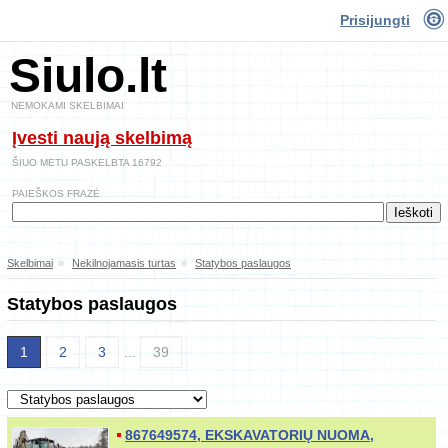
Prisijungti
Siulo.lt
NEMOKAMI SKELBIMAI
Įvesti naują skelbimą
ŠIUO METU PASKELBTA 16792
PAIEŠKOS FRAZĖ
Skelbimai
»
Nekilnojamasis turtas
»
Statybos paslaugos
Statybos paslaugos
1
2
3
...
39
867649574, EKSKAVATORIŲ NUOMA,