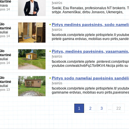
tartinė
Įvairūs
onava
Sveiki, Esu Renatas, profesionalus NT brokeris. Tu
epos 14
srityje. Asmeniškai, dirbu Jonavos, Ukmergės,
ūlo
Pirtys medinės pavėsinės, sodo nameli
tartinė
Įvairūs
auliai
facebook.com/pirtele.pjrtele pirtispirtele.lt you
epos 14
pirtelė gamina erdvias, mobilias euro pirtis,sandė
ūlo
Pirtys, medinės pavėsinės, vasarnamis
tartinė
Įvairūs
auliai
facebook.com/pirtele.pjrtele .pinterest.com/pirtispirt
epos 14
youtube.com/watchvbFq1Toi9KV4 Akcija pirtis su 
ūlo
Pirtys sodo nameliai pavėsinės sandėli
tartinė
Įvairūs
auliai
facebook.com/pirtele.pjrtele pirtispirtele.lt/ y
epos 13
gaminame erdvias, mobilias euro pirtis,pavėsine
1
2
3
...
22