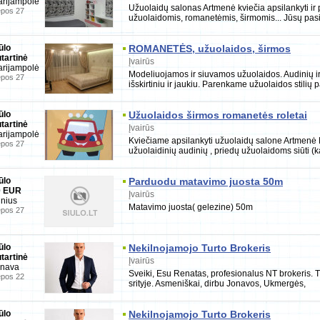
rijampolė
Užuolaidų salonas Artmenė kviečia apsilankyti ir 
epos 27
užuolaidomis, romanetėmis, širmomis... Jūsų pasi
ūlo
ROMANETĖS, užuolaidos, širmos
tartinė
Įvairūs
rijampolė
Modeliuojamos ir siuvamos užuolaidos. Audinių ir 
epos 27
išskirtiniu ir jaukiu. Parenkame užuolaidos stilių p
ūlo
Užuolaidos širmos romanetės roletai
tartinė
Įvairūs
rijampolė
Kviečiame apsilankyti užuolaidų salone Artmenė Ma
epos 27
užuolaidinių audinių , priedų užuolaidoms siūti (
ūlo
Parduodu matavimo juosta 50m
0 EUR
Įvairūs
lnius
Matavimo juosta( gelezine) 50m
epos 27
ūlo
Nekilnojamojo Turto Brokeris
tartinė
Įvairūs
onava
Sveiki, Esu Renatas, profesionalus NT brokeris. Tu
epos 22
srityje. Asmeniškai, dirbu Jonavos, Ukmergės,
ūlo
Nekilnojamojo Turto Brokeris