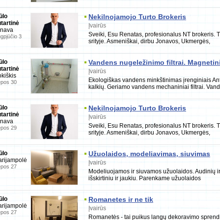
ūlo
Nekilnojamojo Turto Brokeris
tartinė
Įvairūs
onava
Sveiki, Esu Renatas, profesionalus NT brokeris. Tu
gpjūčio 3
srityje. Asmeniškai, dirbu Jonavos, Ukmergės,
ūlo
Vandens nugeležinimo filtrai. Magnetini
tartinė
kaina
Įvairūs
kiškis
Ekologiškas vandens minkštinimas įrenginiais Ant
epos 30
kalkių. Geriamo vandens mechaniniai filtrai. Van
ūlo
Nekilnojamojo Turto Brokeris
tartinė
Įvairūs
onava
Sveiki, Esu Renatas, profesionalus NT brokeris. Tu
epos 29
srityje. Asmeniškai, dirbu Jonavos, Ukmergės,
ūlo
Užuolaidos, modeliavimas, siuvimas
rijampolė
Įvairūs
epos 27
Modeliuojamos ir siuvamos užuolaidos. Audinių ir 
išskirtiniu ir jaukiu. Parenkame užuolaidos
ūlo
Romanetes ir ne tik
rijampolė
Įvairūs
epos 27
Romanetės - tai puikus langų dekoravimo sprend