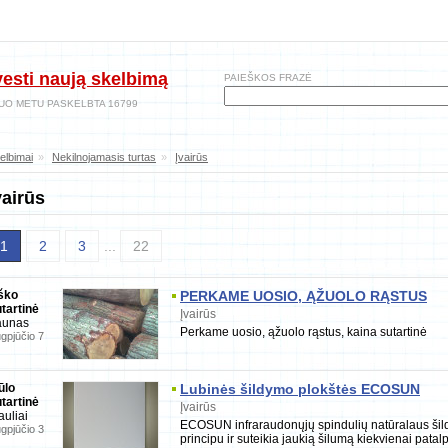
vesti naują skelbimą
PAIEŠKOS FRAZĖ
UO METU PASKELBTA 16799
elbimai
»
Nekilnojamasis turtas
»
Įvairūs
vairūs
1
2
3
...
22
ško
PERKAME UOSIO, ĄŽUOLO RĄSTUS
tartinė
Įvairūs
aunas
Perkame uosio, ąžuolo rąstus, kaina sutartinė
gpjūčio 7
ūlo
Lubinės šildymo plokštės ECOSUN
tartinė
Įvairūs
auliai
ECOSUN infraraudonųjų spindulių natūralaus šild
gpjūčio 3
principu ir suteikia jaukią šilumą kiekvienai patal