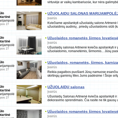
virtuvėje ar vaikų kambariuose, kur nėra galimyb
ūlo
UŽUOLAIDŲ SALONAS MARIJAMPOLĖ
tartinė
Įvairūs
rijampolė
Kviečiame apsilankyti užuolaidų salone Artmenė Ma
epos 27
užuolaidinių audinių , priedų užuolaidoms siūti (
ūlo
Užuolaidos romanetės širmos lovatiesė
tartinė
Įvairūs
rijampolė
Užuolaidų salonas Artmenė kviečia apsilankyti ir 
epos 27
užuolaidomis, romanetėmis, širmomis... Jūsų pasi
ūlo
Užuolaidos, romanetės, širmos, karnizai,
rijampolė
Įvairūs
epos 27
Reikia pagalbos puošiant Jūsų namuose esančius
skirtingų gaminių Mes Jums padėsime ! Šioje srit
ūlo
UŽUOLAIDŲ salonas
tartinė
Įvairūs
rijampolė
Užuolaidų Salonas Artmenė kviečia apsilankyti ir 
epos 27
dekoravimo sprendimais. Čia rasite ne tik gausų 
ūlo
Užuolaidos romanetės širmos lovatiesė
tartinė
Įvairūs