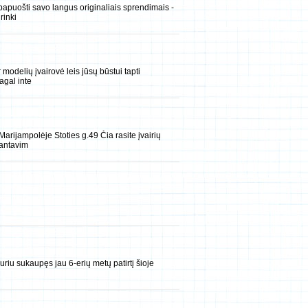
papuošti savo langus originaliais sprendimais -
rinki
modelių įvairovė leis jūsų būstui tapti
agal inte
rijampolėje Stoties g.49 Čia rasite įvairių
kantavim
riu sukaupęs jau 6-erių metų patirtį šioje