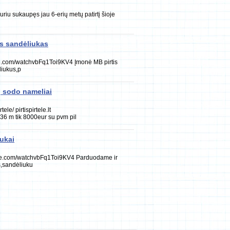
riu sukaupęs jau 6-erių metų patirtį šioje
s sandėliukas
tube.com/watchvbFq1Toi9KV4 Įmonė MB pirtis
liukus,p
, sodo nameliai
ele/ pirtispirtele.lt
36 m tik 8000eur su pvm pil
ukai
outube.com/watchvbFq1Toi9KV4 Parduodame ir
s,sandėliuku