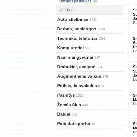
Statybos paslaugos
765
Įvairūs
Si
436
Su
J
Auto skelbimai
3231
Ru
Darbas, paslaugos
3868
Technika, telefonai
Si
1309
Su
Ro
Kompiuteriai
589
Li
Naminiai gyvūnai
817
Drabužiai, avalynė
Si
604
Su
J
Auginantiems vaikus
370
Li
Poilsis, laisvalaikis
878
Pažintys
Si
1355
Ma
Li
Žemės ūkis
440
Baldai
571
Papildai sportui
Si
181
Ma
Li