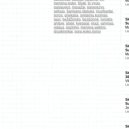
Ma
mergina iesko
,
šilutė
,
bi vyras
,
Li
paslaugos
,
masažai
,
panevezys
,
seksas
,
šampano staliuka
,
muzikantai
,
poros
,
priekaba
,
svetainiu kurimas
,
jaun
,
beždžionės
,
bezdzione
,
joniskis
,
Si
alytuje
,
silale
,
kvepalai
,
grazi
,
valymas
,
Su
vidaus
,
pazintys
,
mergina vaikino
,
Ma
druskininkai
,
pora iesko poros
Li
Si
Su
Ma
Li
Si
3
Vi
Li
Si
Su
J
Li
Si