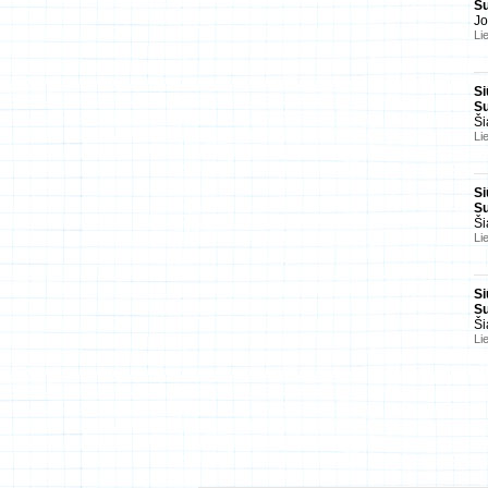
Su
J
Li
Si
Su
Ši
Li
Si
Su
Ši
Li
Si
Su
Ši
Li