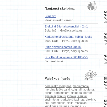
Naujausi skelbimai
Si
Su
Supažint
Ma
Vaikinas ieško vaikino
Li
Erekcijai Stipriai potencijai ir 2in1
Vyrams 065348595
Sutartinė
|
Grožio, sveikatos
paslaugos
Si
Karkasine pirtis sauna, kubilai, lauko
Su
kubilai
3000 EUR
|
Pirtys, pokylių salės
Ma
Li
Pirtis apvalios batcka kubilai
3300 EUR
|
Pirtys, pokylių salės
Si
SEX Papildai vyrams 863185955
Ma
Vilnius
Sex skelbimai
Li
Paieškos frazės
Si
Su
Ma
pora iesko merginos
,
marijampole
,
Li
mergina ieško vaikino
,
ignalina
,
utena
,
alytus
,
pora moters
,
klaipeda
,
border
,
apatiniai
,
vilnius
,
jonava
,
siauliai
,
suvirintojas
,
parketo šlifavimas
,
elektrik
,
Si
sex
,
borderkolis
,
cialis
,
masazas
,
Su
kunilingas
,
kaunas
,
palanga
,
v v
,