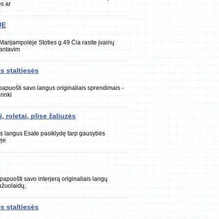
ės ar
JE
rijampolėje Stoties g.49 Čia rasite įvairių
kantavim
s staltiesės
papuošti savo langus originaliais sprendimais -
rinki
 roletai, plise žaliuzės
 langus Esate pasiklydę tarp gausybės
yje
papuošti savo interjerą originaliais langų
užuolaidų,
s staltiesės