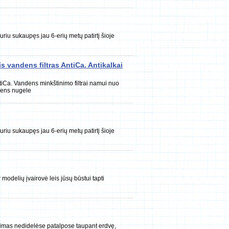
riu sukaupęs jau 6-erių metų patirtį šioje
s vandens filtras AntiCa. Antikalkai
iCa. Vandens minkštinimo filtrai namui nuo
dens nugele
riu sukaupęs jau 6-erių metų patirtį šioje
modelių įvairovė leis jūsų būstui tapti
imas nedidelėse patalpose taupant erdvę,