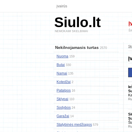
įvairūs
Siulo.lt
Į
ŠI
NEMOKAMI SKELBIMAI
Sk
Nekilnojamasis turtas
2570
Nuoma
159
Į
Butai
330
Namai
135
Kotedžai
2
Ie
Patalpos
16
Su
K
Sklypai
110
Ru
Sodybos
24
Si
Garažai
14
Su
Ši
Statybinės medžiagos
579
Ru