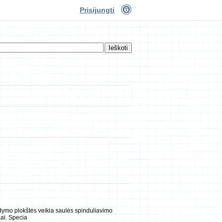
Prisijungti
ymo plokštės veikia saulės spinduliavimo
pai. Specia