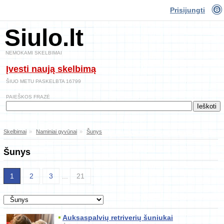
Prisijungti
Siulo.lt
NEMOKAMI SKELBIMAI
Įvesti naują skelbimą
ŠIUO METU PASKELBTA 16799
PAIEŠKOS FRAZĖ
Skelbimai
»
Naminiai gyvūnai
»
Šunys
Šunys
1
2
3
...
21
Auksaspalvių retriverių šuniukai