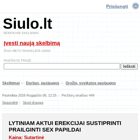
Prisijungti
Siulo.lt
NEMOKAMI SKELBIMAI
Įvesti naują skelbimą
ŠIUO METU PASKELBTA 16800
PAIEŠKOS FRAZĖ
Skelbimai
»
Darbas, paslaugos
»
Grožio, sveikatos paslaugos
Paskelbta 2026 Rugpjūčio 08, 12:25
|
Peržiūrų skaičius 449
Spausdinti
|
Siųsti draugui
LYTINIAM AKTUI EREKCIJAI SUSTIPRINTI
PRAILGINTI SEX PAPILDAI
Kaina: Sutartinė