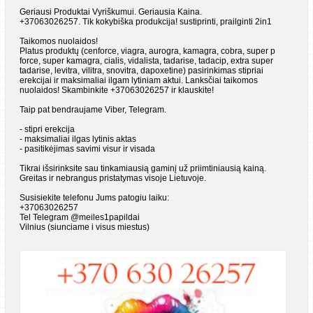
Geriausi Produktai Vyriškumui. Geriausia Kaina.
+37063026257. Tik kokybiška produkcija! sustiprinti, prailginti 2in1
Taikomos nuolaidos!
Platus produktų (cenforce, viagra, aurogra, kamagra, cobra, super p
force, super kamagra, cialis, vidalista, tadarise, tadacip, extra super
tadarise, levitra, vilitra, snovitra, dapoxetine) pasirinkimas stipriai
erekcijai ir maksimaliai ilgam lytiniam aktui. Lanksčiai taikomos
nuolaidos! Skambinkite +37063026257 ir klauskite!
Taip pat bendraujame Viber, Telegram.
- stipri erekcija
- maksimaliai ilgas lytinis aktas
- pasitikėjimas savimi visur ir visada
Tikrai išsirinksite sau tinkamiausią gaminį už priimtiniausią kainą.
Greitas ir nebrangus pristatymas visoje Lietuvoje.
Susisiekite telefonu Jums patogiu laiku:
+37063026257
Tel Telegram @meiles1papildai
Vilnius (siunciame i visus miestus)