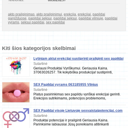
Telefonas:
863026257
akto prailginimas
,
akto prailginimui
,
erekcija
,
erekcijai
,
papildai
gargžduose
,
papildai seksui
,
papildai seksui
,
papildai vilniuje
,
papildai
vyrams
,
seksui papildai
,
sex papildai
Kiti šios kategorijos skelbimai
Lytiniam aktui erekcijai sustiprinti prailginti sex papildai
Sutartinė
Geriausi Produktai Vyriškumui. Geriausia Kaina.
37063026257. Tik kokybiška produkcija! sustiprinti,
prailginti 2in1 Taikomos nuolaidos! Platus
SEX Papildai vyrams 063185955 Vilnius
Sutartinė
Platus pasirinkimas sex papildu vyriškai erekcijai gerinti.
Erekcijos sutrikimams, potencijos problemoms,
priešlaikinės ejakuliacijos problemoms spręs
SEX Papildai visoje Lietuvoje sexvaistaipotencijai. com
Sutartinė
Produktai potencijai ir prailginti Geriausia Kaina.
Parinksime labiausiai Jūsų poreikiams atitinkanti