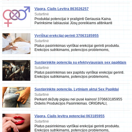
preparatą. Greitas ir nebrangus pristatymas į be
Viagra, Cialis Levitra 863026257
Sutartinė
Produktai potencijai ir prailginti Geriausia Kaina.
Parinksime labiausiai Jūsų poreikiams atitinkanti
preparatą. Greitas ir nebrangus pristatymas į be
Vyriškai erekcijai gerinti 37063185955
Sutartinė
Platus pasirinkimas vyriškai erekcijai gerinti produktu.
Erekcijos sutrikimams, potencijos problemoms,
priešlaikinės ejakuliacijos problemoms spręsti.
Sustiprinkite potencija su efektyviausiais sex papildais
vyrams
Sutartinė
Platus pasirinkimas sex papildu vyriškai erekcijai gerinti.
Erekcijos sutrikimams, potencijos problemoms,
priešlaikinės ejakuliacijos problemoms
Sustiprinkite potencija, Lytiniam aktui Sex Papildai
vyrams Pigiausiai
Sutartinė
Perkant dėžutę pigiau nei pusė kainos! 370663185955
Didelis Produkcijos Pasirinkimas. ORIGINALI,
SERTIFIKUOTA ir patikrinta! SEX papildai vyrams. Pata
Viagra, Cialis levitra potencijai 063185955
Sutartinė
Platus pasirinkimas vyriškai erekcijai gerinti produktu.
Erekcijos sutrikimams, potencijos problemoms,