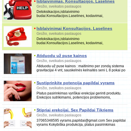
Isblaivinimas. Konsultacijos. Laselines
Vilnius, Klaipeda
Grožio, sveikatos paslaugos
Detoksikacijos,isblaivinimo
budai.Konsultacijos.Laselines, kodavimai,
akupunktūra,barokameros
(www.deguoniesklinika.lt),vaistazolės,netradiciniai gyd.
Isblaivinimai Konsultacijos. Laselines
Vilnius, Klaipeda
Grožio, sveikatos paslaugos
Detoksikacijos,isblaivinimo
budai.Konsultacijos.Laselines, kodavimai,
akupunktūra,barokameros
(www.deguoniesklinika.lt),vaistazolės,netradiciniai gyd.
Atiduodu už puse kainos
Grožio, sveikatos paslaugos
Atiduodu už puse kainos : maitinimo per zondą sistema
gravitacijai 4 vnt, sauskelnės kelnaitės seni L 8 pokai po
30 vnt ir du pokai M dydis, sauskelnė
Sustiprinkite potencija papildai vyrams
863185955 Vilniuje
Grožio, sveikatos paslaugos
Platus pasirinkimas vyriškai erekcijai gerinti produktu.
Erekcijos sutrikimams, potencijos problemoms,
priešlaikinės ejakuliacijos problemoms spręsti.
Stipriai erekcijai. Sex Papildai Tikriems
Vyrams Kaune 865348595
Grožio, sveikatos paslaugos
37065348595 vyrams.papildai@gmail.com Sex papildai
vyrams Kokybiška produkcija, platus pasirinkimas
vyriškai erekcijai gerinti produktu. Greitas ir