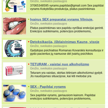
065348595
Grožio, sveikatos paslaugos
37065348595 vyrams.papildai@gmail.com Sex papildai
vyrams Kokybiška produkcija, platus pasirinkimas
vyriškai erekcijai gerinti produktu.(cenforce, via
Įvairus SEX preparatai vyrams Vilniuje,
Kaune
Grožio, sveikatos paslaugos
Platus pasirinkimas sex papildu vyriškai erekcijai gerinti.
Erekcijos sutrikimams, potencijos problemoms,
priešlaikinės ejakuliacijos problemoms spręs
Detoksikacija, išblaivinimas Kaune, visoje
Lietuvoje
Grožio, sveikatos paslaugos
Gydytojas psichiatras Romanas Kovarskis konsultuoja ir
gydo pacientus jų namuose dėl įvairių psichikos
sutrikimų, taip pat atsiradusių dėl
TETURAM - vaistai nuo alkoholizmo
Grožio, sveikatos paslaugos
Teturam yra vaistas, skirtas lėtiniam alkoholizmui gydyti.
Jis naudojamas situacijose, kai kiti metodai yra
neveiksmingi. Išgėrus alkoholio, vaistas s
SEX - Papildai vyrams
Grožio, sveikatos paslaugos
Sex papildai vyrams, geriausiom kainom. Papildai
erekcijos sutrikimams, potencijos problemoms,
priešlaikinės ejakuliacijos problemoms spręsti. Užtikri