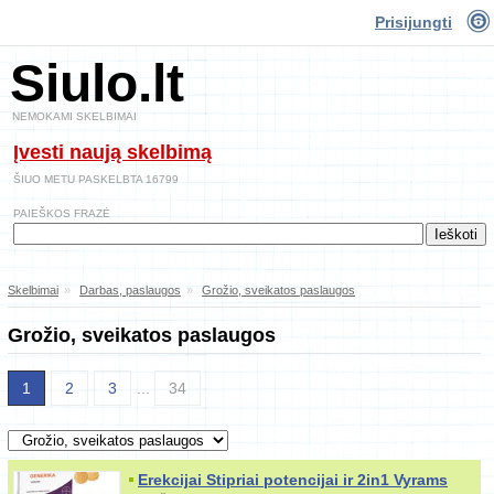
Prisijungti
Siulo.lt
NEMOKAMI SKELBIMAI
Įvesti naują skelbimą
ŠIUO METU PASKELBTA 16799
PAIEŠKOS FRAZĖ
Skelbimai
»
Darbas, paslaugos
»
Grožio, sveikatos paslaugos
Grožio, sveikatos paslaugos
1
2
3
...
34
Erekcijai Stipriai potencijai ir 2in1 Vyrams