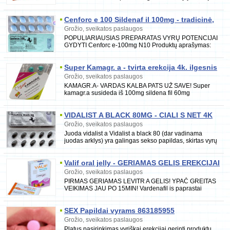
dvigubo poveikio gydymas priešlaikinei ejakuliacijai
Cenforc e 100 Sildenaf il 100mg - tradicinė,
geroji Viagr a. Kaina tik 3 1tbl
Grožio, sveikatos paslaugos
POPULIARIAUSIAS PREPARATAS VYRŲ POTENCIJAI
GYDYTI Cenforc e-100mg N10 Produktų aprašymas:
Cenforc e-100 (Generinė Viagr a) susideda iš 100mg
Super Kamagr. a - tvirta erekcija 4k. ilgesnis
lyt. aktas
Grožio, sveikatos paslaugos
KAMAGR.A- VARDAS KALBA PATS UŽ SAVE! Super
kamagr.a susideda iš 100mg sildena fil 60mg
dapoksetine . Įvairūs testai rodo, kad šis produktas yra
VIDALIST A BLACK 80MG - CIALI S NET 4K
STIPRESNIS UŽ STANDARTINĮ
Grožio, sveikatos paslaugos
Juoda vidalist a Vidalist a black 80 (dar vadinama
juodas arklys) yra galingas sekso papildas, skirtas vyrų
potencijai pagerinti ar erekcijos
Valif oral jelly - GERIAMAS GELIS EREKCIJAI
Grožio, sveikatos paslaugos
PIRMAS GERIAMAS LEVITR A GELIS! YPAČ GREITAS
VEIKIMAS JAU PO 15MIN! Vardenafil is paprastai
laikomas vienu stipriausių ir efektyviausių ED vaistų
SEX Papildai vyrams 863185955
Grožio, sveikatos paslaugos
Platus pasirinkimas vyriškai erekcijai gerinti produktu.