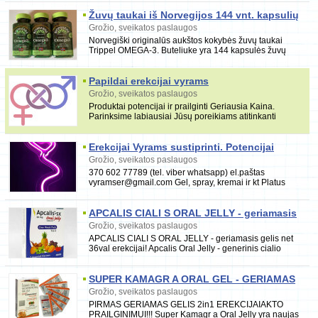
Žuvų taukai iš Norvegijos 144 vnt. kapsulių
Grožio, sveikatos paslaugos
Norvegiški originalūs aukštos kokybės žuvų taukai
Trippel OMEGA-3. Buteliuke yra 144 kapsulės žuvų
taukų. Buteliuko kaina 9. Ilgas galiojimas. Vilniuj
Papildai erekcijai vyrams
sexvaistaipotencijai. com
Grožio, sveikatos paslaugos
Produktai potencijai ir prailginti Geriausia Kaina.
Parinksime labiausiai Jūsų poreikiams atitinkanti
preparatą. Greitas ir nebrangus pristatymas į be
Erekcijai Vyrams sustiprinti. Potencijai
Grožio, sveikatos paslaugos
370 602 77789 (tel. viber whatsapp) el.paštas
vyramser@gmail.com Gel, spray, kremai ir kt Platus
pasirinkimas vyriškai erekcijai gerinti produktai.
APCALIS CIALI S ORAL JELLY - geriamasis
gelis net 36val erekcijai
Grožio, sveikatos paslaugos
APCALIS CIALI S ORAL JELLY - geriamasis gelis net
36val erekcijai! Apcalis Oral Jelly - generinis cialio
variantas valgomo vaisinio gelio forma.
SUPER KAMAGR A ORAL GEL - GERIAMAS
GELIS EREKCIJAI IR AKTO PRAILGINIMUI
Grožio, sveikatos paslaugos
PIRMAS GERIAMAS GELIS 2in1 EREKCIJAIAKTO
PRAILGINIMUI!!! Super Kamagr a Oral Jelly yra naujas