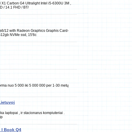
1 Carbon G4 Ultralight Intel i5-6300U 3M ,
 / 14.1 FHD / BT/
ds6/12 with Radeon Graphics Graphis Card-
12gb NVMe ssd, 15'6c
orma nuo 5 000 iki 5 000 000 per 1-30 metų
Lietuvoj
ka laptopai , ir stacionarus kompiuteriai .
ip
 I Book Q4