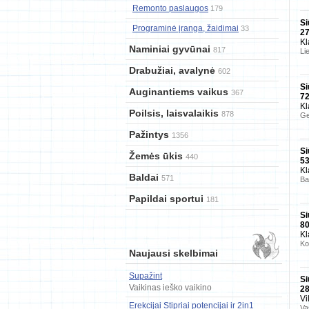
Remonto paslaugos
179
Si
Programinė įranga, žaidimai
33
2
Kl
Naminiai gyvūnai
817
Li
Drabužiai, avalynė
602
Si
Auginantiems vaikus
367
7
Kl
Poilsis, laisvalaikis
878
Ge
Pažintys
1356
Si
Žemės ūkis
440
5
Kl
Baldai
571
Ba
Papildai sportui
181
Si
8
Kl
Ko
Naujausi skelbimai
Supažint
Si
Vaikinas ieško vaikino
2
Vi
Erekcijai Stipriai potencijai ir 2in1
Va