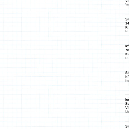
Vi
Va
Si
3
Kl
Ru
Ie
7
Kl
Ru
Si
Kė
Ko
Ie
Su
Vi
Li
Si