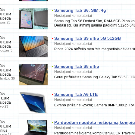
ūlo
Samsung Tab S6, SIM, 4g
70 EUR
Nešiojami kompiuteriai
aipėda
Samsung Tab S6 Dedasi Sim, RAM-6GB Pilna kom
epos 23
Dedasi sd. Kur atmintį galima padidinti 512gb 64
ūlo
Samsung Tab S9 ultra 5G 512GB
20 EUR
Nešiojami kompiuteriai
aipėda
Pirkta 2024 birželio mėn Yra magnetinis dėklas su
gužės 3
ūlo
Samsung Tab S8 ultra
30 EUR
Nešiojami kompiuteriai
aipėda
Gerai prižiūrėtas Samsung Galaxy Tab S8 5G. 12
landžio 30
ūlo
Samsung Tab A6 LTE
0 EUR
Nešiojami kompiuteriai
aipėda
Ekrano įsrižainė -25cm; Camera 8MP '1080p; R
vo 23
ūlo
Parduodam naudota nešiojamą kompiute
80 EUR
Nešiojami kompiuteriai
lnius
Parduodam nešiojamą kompiuterį ACER TravelMa
sario 12