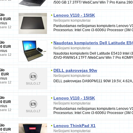
/500 GB 17.3TFT/ WebCam/ Win 7 Pro Kaina 280
ūlo
Lenovo V110 - 15ISK
20 EUR
Nešiojami kompiuteriai
lnius
Parduodamas nešiojamas kompiuteris Lenovo V1
sario 12
Procesorius: Intel Core i3-6006U Processor (3M 
ūlo
Naudotas kompiuteris Dell Latitude E54
90 EUR
Nešiojami kompiuteriai
lnius
Naudotas kompiuteris Dell Latitude E5410 Intel
sario 12
/DVD-RW/W14.1TFT /WebCam/ Win 7 Pro KOMP
ūlo
DELL pakrovejas 90w
0 EUR
Nešiojami kompiuteriai
lnius
DELL pakrovejas DA90PM111 90W 19.5V, 4.62A, 9
sario 12
ūlo
Lenovo V110 - 15ISK
20 EUR
Nešiojami kompiuteriai
lnius
Parduodamas nešiojamas kompiuteris Lenovo V1
sario 12
Procesorius: Intel Core i3-6006U Processor (3M 
ūlo
Lenovo ThinkPad X1
20 EUR
Nešiojami kompiuteriai