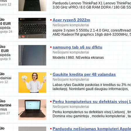
lnius
Parduodu Lenovo ThinkPad X1 Lenovo ThinkPad X
sario 12
3.00 GHz vPRO / 8.0 GB RAM DDR4 / 180 GB SSD
ūlo
Acer ryzen5 2022m
40 EUR
Nešiojami kompiuteriai
aipėda
aspire 3 ryzen 5 5500u 2.1-4.0 GHz, cores/threa
gsėjo 24
AMD RadeonTM graphics 16gb ddr4-3200MHz, 5
ško
samsung tab s6 su dfktu
8 EUR
Nešiojami kompiuteriai
aipėda
Modelis t 860. NEveikia ekranas
gsėjo 9
ūlo
Gaukite kreditą per 48 valandas
dainiai
Nešiojami kompiuteriai
vo 12
Labas rytas Gaukite paskolas ir kreditus su 3% n
laikotarpį. Norėdami gauti daugiau informacijos,
ško
Perku kompiuterius su defektais visoj 
tartinė
Nešiojami kompiuteriai
lnius
Perku kompiuterius su defektais visoj Lietuvoj , tin
epos 27
Domina visu gamintoju , modeliu kompiuteriai , ta
ūlo
Parduodu nešiojamas kompiuteri Apple