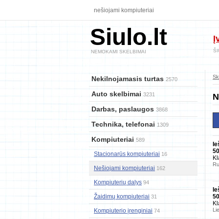
nešiojami kompiuteriai
Siulo.lt
Į
ŠI
NEMOKAMI SKELBIMAI
Sk
Nekilnojamasis turtas
2570
Auto skelbimai
3231
N
Darbas, paslaugos
3868
Technika, telefonai
1309
Kompiuteriai
589
Ie
5
Stacionarūs kompiuteriai
16
Kl
Ru
Nešiojami kompiuteriai
162
Kompiuterių dalys
94
Ie
Žaidimų kompiuteriai
5
31
Kl
Li
Kompiuterio įrenginiai
74