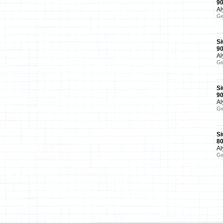
9
Al
Ge
Si
9
Al
Ge
Si
9
Al
Ge
Si
8
Al
Ge