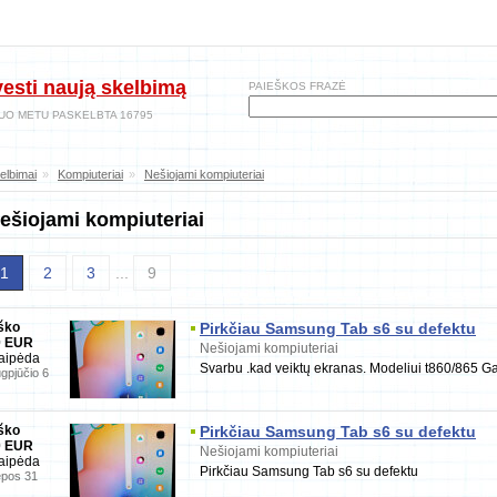
vesti naują skelbimą
PAIEŠKOS FRAZĖ
UO METU PASKELBTA 16795
elbimai
»
Kompiuteriai
»
Nešiojami kompiuteriai
ešiojami kompiuteriai
1
2
3
...
9
ško
Pirkčiau Samsung Tab s6 su defektu
0 EUR
Nešiojami kompiuteriai
aipėda
Svarbu .kad veiktų ekranas. Modeliui t860/865 Gali
gpjūčio 6
ško
Pirkčiau Samsung Tab s6 su defektu
0 EUR
Nešiojami kompiuteriai
aipėda
Pirkčiau Samsung Tab s6 su defektu
epos 31