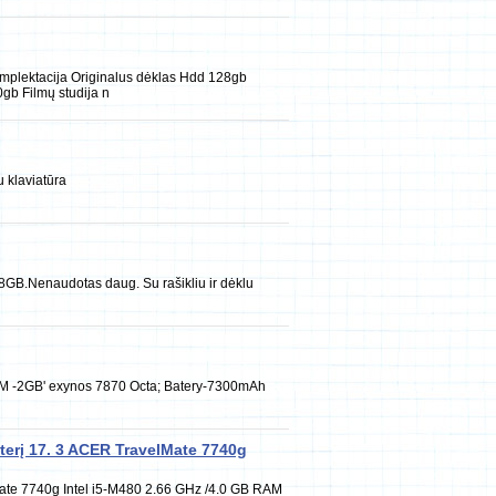
plektacija Originalus dėklas Hdd 128gb
0gb Filmų studija n
 klaviatūra
8GB.Nenaudotas daug. Su rašikliu ir dėklu
AM -2GB' exynos 7870 Octa; Batery-7300mAh
rį 17. 3 ACER TravelMate 7740g
te 7740g Intel i5-M480 2.66 GHz /4.0 GB RAM