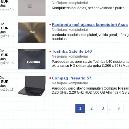
0 EUR
Nešiojami kompiuteriai
ytus
Kompiuteris naudotas, bet dar veikiantis puikiai
gužės 15
ūlo
Parduodu nešiojamas kompiuteri Asus
0 EUR
Nešiojami kompiuteriai
ytus
parduotu naudota kompiuteri, veikia gerai, nėra 
gužės 15
naudotas
ūlo
Toshiba Satelite L40
0 EUR
Nešiojami kompiuteriai
ytus
Parduodamas gero stovio Toshiba L40 nesiojamas
gužės 15
ekranas su HD skiriamąja geba (1366 x 768) Ma
ūlo
Compaq Presario 57
0 EUR
Nešiojami kompiuteriai
ytus
Parduodu gero stovio kompiuterį Compaq Presari
gužės 15
2.20 GHz / 2.20 GHz HDD 500 GB Atmintis 4 GB 
1
2
3
...
9