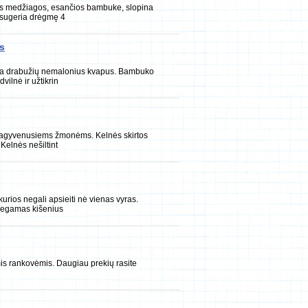
ios medžiagos, esančios bambuke, slopina
sugeria drėgmę 4
s
na drabužių nemalonius kvapus. Bambuko
ilnė ir užtikrin
s pagyvenusiems žmonėms. Kelnės skirtos
Kelnės nešiltint
urios negali apsieiti nė vienas vyras.
segamas kišenius
mis rankovėmis. Daugiau prekių rasite