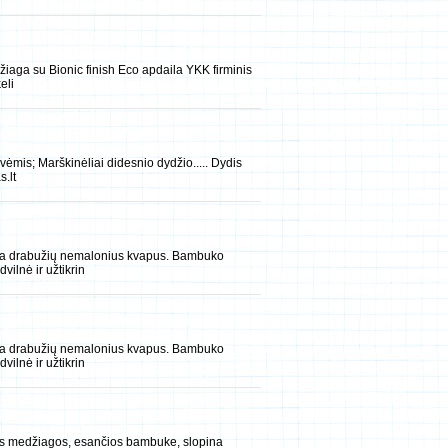
džiaga su Bionic finish Eco apdaila YKK firminis
eli
vėmis; Marškinėliai didesnio dydžio..... Dydis
.lt
na drabužių nemalonius kvapus. Bambuko
ilnė ir užtikrin
na drabužių nemalonius kvapus. Bambuko
ilnė ir užtikrin
ios medžiagos, esančios bambuke, slopina