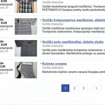
2 EUR
Vyriški drabužiai
rijampolė
Vyriški medvilniniai languoti marškiniai. Tr
epos 25
PAŠTOMATUS Daugiau prekių rasite parduotuvėje
ūlo
Vyriški kvėpuojantys marškiniai, dideli
3 EUR
Vyriški drabužiai
rijampolė
Vyriški marškiniai-svarbiausia aprangos dalis be k
epos 25
Trumpomis rankovėmis. Kvėpuojantys marškiniai. 
ūlo
Vyriški polo marškinėliai, didelis dydis
0 EUR
Vyriški drabužiai
rijampolė
Vyriški polo marškinėliai trumpomis rankovėmis 
epos 25
dėvėti laisvalaikiu. Marškinėliai priekyje su pama
ūlo
Kojinės vyrams
 EUR
Vyriški drabužiai
rijampolė
Medvilninės kojinės vyrams vasarai Daugiau preki
epos 25
1
2
3
...
6