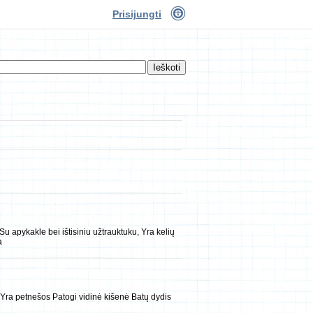
Prisijungti
Su apykakle bei ištisiniu užtrauktuku, Yra kelių
a
ra petnešos Patogi vidinė kišenė Batų dydis