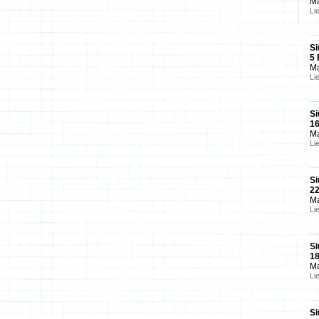
Ma
Li
Si
5
Ma
Li
Si
1
Ma
Li
Si
2
Ma
Li
Si
1
Ma
Li
Si