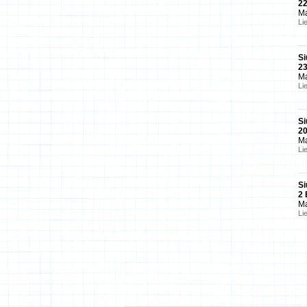
2
Ma
Li
Si
2
Ma
Li
Si
2
Ma
Li
Si
2
Ma
Li