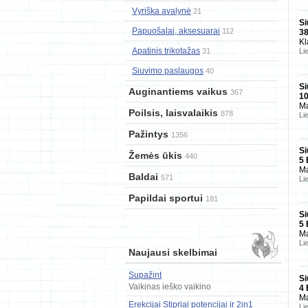
Vyriška avalynė
21
Si
Papuošalai, aksesuarai
112
3
Kl
Apatinis trikotažas
31
Li
Siuvimo paslaugos
40
Si
Auginantiems vaikus
367
1
Ma
Poilsis, laisvalaikis
878
Li
Pažintys
1356
Si
Žemės ūkis
440
5
Ma
Baldai
571
Li
Papildai sportui
181
Si
5
Ma
Li
Naujausi skelbimai
Supažint
Si
Vaikinas ieško vaikino
4
Ma
Erekcijai Stipriai potencijai ir 2in1
Li