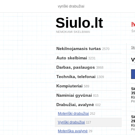
vyriški drabužiai
Siulo.lt
Į
ŠI
NEMOKAMI SKELBIMAI
Sk
Nekilnojamasis turtas
2570
Auto skelbimai
3231
V
Darbas, paslaugos
3868
Technika, telefonai
1309
Kompiuteriai
589
Si
3
Naminiai gyvūnai
815
Kl
Pr
Drabužiai, avalynė
602
Moteriški drabužiai
252
Si
2
Vyriški drabužiai
117
Kl
Pr
Moteriška avalynė
29