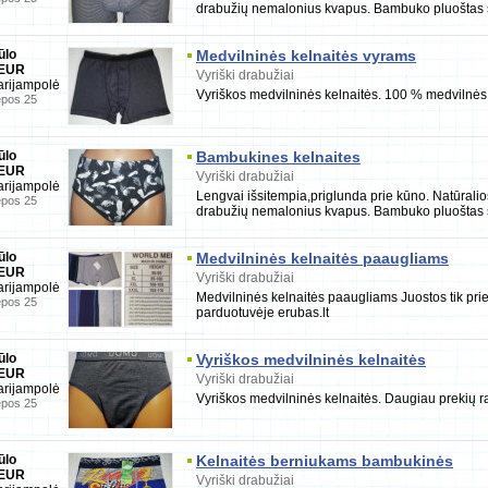
drabužių nemalonius kvapus. Bambuko pluoštas 
ūlo
Medvilninės kelnaitės vyrams
 EUR
Vyriški drabužiai
rijampolė
Vyriškos medvilninės kelnaitės. 100 % medvilnės
epos 25
ūlo
Bambukines kelnaites
 EUR
Vyriški drabužiai
rijampolė
Lengvai išsitempia,priglunda prie kūno. Natūral
epos 25
drabužių nemalonius kvapus. Bambuko pluoštas 
ūlo
Medvilninės kelnaitės paaugliams
 EUR
Vyriški drabužiai
rijampolė
Medvilninės kelnaitės paaugliams Juostos tik prie
epos 25
parduotuvėje erubas.lt
ūlo
Vyriškos medvilninės kelnaitės
 EUR
Vyriški drabužiai
rijampolė
Vyriškos medvilninės kelnaitės. Daugiau prekių ra
epos 25
ūlo
Kelnaitės berniukams bambukinės
 EUR
Vyriški drabužiai