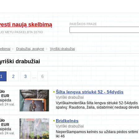
vesti naują skelbimą
PAIEŠKOS FRAZĖ
UO METU PASKELBTA 16793
elbimai
»
Drabužiai, avalynė
»
Vyriški drabužiai
yriški drabužiai
1
2
3
...
6
ūlo
Šilta lengva striukė 52 - 54dydis
5 EUR
Vyriški drabužiai
aipėda
Vyriška/moteriška šilta lengva striukė 52-54dydis 
ieš 24 val.
spalvų: Raudona, žalia, sidabrinė( nedaug dėvėt
ūlo
Bridkelnės
9 EUR
Vyriški drabužiai
aipėda
Neperšlampamos kelnės su uždara pėdos sritimi Y
ieš 24 val.
iki 46