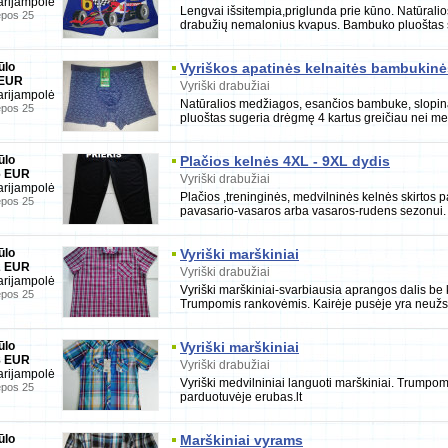
rijampolė
Lengvai išsitempia,priglunda prie kūno. Natūral
epos 25
drabužių nemalonius kvapus. Bambuko pluoštas 
ūlo
Vyriškos apatinės kelnaitės bambukinė
 EUR
Vyriški drabužiai
rijampolė
Natūralios medžiagos, esančios bambuke, slopi
epos 25
pluoštas sugeria drėgmę 4 kartus greičiau nei medv
ūlo
Plačios kelnės 4XL - 9XL dydis
6 EUR
Vyriški drabužiai
rijampolė
Plačios ,treninginės, medvilninės kelnės skirto
epos 25
pavasario-vasaros arba vasaros-rudens sezonui. 
ūlo
Vyriški marškiniai
2 EUR
Vyriški drabužiai
rijampolė
Vyriški marškiniai-svarbiausia aprangos dalis be k
epos 25
Trumpomis rankovėmis. Kairėje pusėje yra neuž
ūlo
Vyriški marškiniai
8 EUR
Vyriški drabužiai
rijampolė
Vyriški medvilniniai languoti marškiniai. Trumpo
epos 25
parduotuvėje erubas.lt
ūlo
Marškiniai vyrams