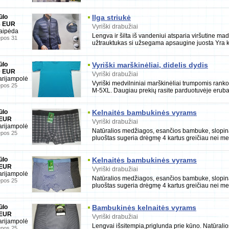
ūlo
Ilga striukė
8 EUR
Vyriški drabužiai
aipėda
Lengva ir šilta iš vandeniui atsparia viršutine ma
epos 31
užtrauktukas si užsegama apsaugine juosta Yra k
ūlo
Vyriški marškinėliai, didelis dydis
0 EUR
Vyriški drabužiai
rijampolė
Vyriški medvilniniai marškinėliai trumpomis ranko
epos 25
M-5XL. Daugiau prekių rasite parduotuvėje erubas
ūlo
Kelnaitės bambukinės vyrams
 EUR
Vyriški drabužiai
rijampolė
Natūralios medžiagos, esančios bambuke, slopi
epos 25
pluoštas sugeria drėgmę 4 kartus greičiau nei medv
ūlo
Kelnaitės bambukinės vyrams
 EUR
Vyriški drabužiai
rijampolė
Natūralios medžiagos, esančios bambuke, slopi
epos 25
pluoštas sugeria drėgmę 4 kartus greičiau nei medv
ūlo
Bambukinės kelnaitės vyrams
 EUR
Vyriški drabužiai
rijampolė
Lengvai išsitempia,priglunda prie kūno. Natūral
epos 25