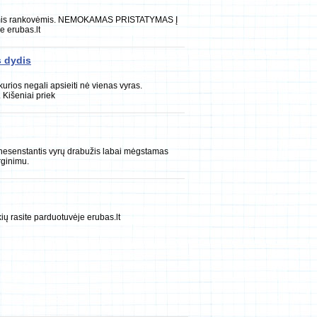
umpomis rankovėmis. NEMOKAMAS PRISTATYMAS Į
 erubas.lt
s dydis
urios negali apsieiti nė vienas vyras.
Kišeniai priek
-nesenstantis vyrų drabužis labai mėgstamas
rginimu.
ų rasite parduotuvėje erubas.lt