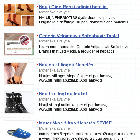
Nauji Gino Rossi odiniai bateliai
Moteriška avalynė
NAUJI, NENEŠIOTI 38 dydis Juodos spalvos
Originalioje dėžutėje, su papildomomis originaliomis
pakulnėmis Pagaminta Italijoje 37068302030,
Generic Velpatasvir Sofosbuvir Tablet
Brands Price
Moteriška avalynė
Learn more about the Generic Velpatasvir Sofosbuvir
Brands that LetsMeds, a provider of hepatitis
medication. LetsMeds is presently offering Generic
Naujos stilingos šlepetės
Moteriška avalynė
Naujos stilingos šlepetės per el.parduotuvę
www.stilingidrabuziai.lt . Apsilankykite
www.stilingidrabuziai.lt , peržiūrėkite prekes ir jų
Nauji stilingi aulinukai
Moteriška avalynė
Nauji stilingi aulinukai per el.parduotuvę
www.stilingidrabuziai.lt . Apsilankykite
www.stilingidrabuziai.lt , peržiūrėkite prekes ir jų
savybes, išsi
Moteriškos šiltos šlepetės SZYMEL
Moteriška avalynė
kambarinės šlepetės, kuriomis galės džiaugtis ir moterys
ir vyrai. Tiek išorė, tiek šlepečių vidus pagaminti iš