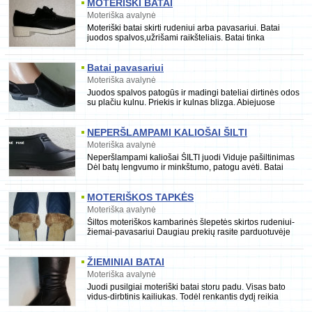
MOTERIŠKI BATAI
Moteriška avalynė
Moteriški batai skirti rudeniui arba pavasariui. Batai
juodos spalvos,užrišami raikšteliais. Batai tinka
platesniai kojai. Bato padas 0,5 cm platesnis
Batai pavasariui
Moteriška avalynė
Juodos spalvos patogūs ir madingi bateliai dirtinės odos
su plačiu kulnu. Priekis ir kulnas blizga. Abiejuose
šonuose yra guma. Dydis 36-37-38 NEMOKAM
NEPERŠLAMPAMI KALIOŠAI ŠILTI
Moteriška avalynė
Neperšlampami kaliošai ŠILTI juodi Viduje pašiltinimas
Dėl batų lengvumo ir minkštumo, patogu avėti. Batai
atsparūs drėgmei bei purvui. Avalynė skirta
MOTERIŠKOS TAPKĖS
Moteriška avalynė
Šiltos moteriškos kambarinės šlepetės skirtos rudeniui-
žiemai-pavasariui Daugiau prekių rasite parduotuvėje
erubas.lt
ŽIEMINIAI BATAI
Moteriška avalynė
Juodi pusilgiai moteriški batai storu padu. Visas bato
vidus-dirbtinis kailiukas. Todėl renkantis dydį reikia
pasirinkti vienu numeriu didesnius. Dydi