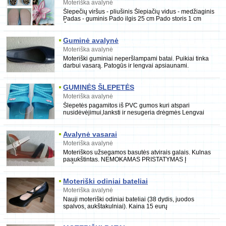
Moteriška avalynė
Šlepečių viršus - pliušinis Šlepiačių vidus - medžiaginis
Padas - guminis Pado ilgis 25 cm Pado storis 1 cm
Šlepečių dydis 36-39
Guminė avalynė
Moteriška avalynė
Moteriški guminiai neperšlampami batai. Puikiai tinka
darbui vasarą. Patogūs ir lengvai apsiaunami.
Pagaminti iš storos gumos. Tinka plačiai kojai.. D
GUMINĖS ŠLEPETĖS
Moteriška avalynė
Šlepetės pagamitos iš PVC gumos kuri atspari
nusidėvėjimui,lanksti ir nesugeria drėgmės Lengvai
linkstantis padas ir viršus puikiai prisitaikys prie p
Avalynė vasarai
Moteriška avalynė
Moteriškos užsegamos basutės atvirais galais. Kulnas
paaukštintas. NEMOKAMAS PRISTATYMAS Į
PAŠTOMATUS Daugiau prekių rasite parduotuvėje
erubas.lt
Moteriški odiniai bateliai
Moteriška avalynė
Nauji moteriški odiniai bateliai (38 dydis, juodos
spalvos, aukštakulniai). Kaina 15 eurų