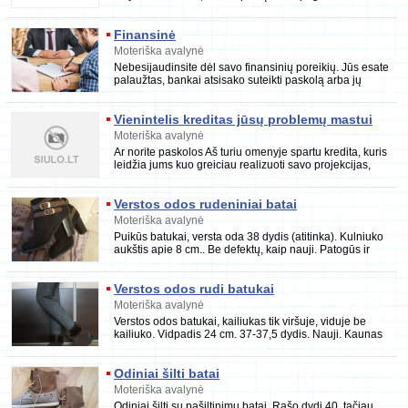
natūralios vilnos.
Finansinė
Moteriška avalynė
Nebesijaudinsite dėl savo finansinių poreikių. Jūs esate
palaužtas, bankai atsisako suteikti paskolą arba jų
procesas yra per lėtas ir
Vienintelis kreditas jūsų problemų mastui
Moteriška avalynė
Ar norite paskolos Aš turiu omenyje spartu kredita, kuris
leidžia jums kuo greiciau realizuoti savo projekcijas,
siulau ivairias kredito formas nuo
Verstos odos rudeniniai batai
Moteriška avalynė
Puikūs batukai, versta oda 38 dydis (atitinka). Kulniuko
aukštis apie 8 cm.. Be defektų, kaip nauji. Patogūs ir
madingi :) Kaunas Galiu siusti Pasitei
Verstos odos rudi batukai
Moteriška avalynė
Verstos odos batukai, kailiukas tik viršuje, viduje be
kailiuko. Vidpadis 24 cm. 37-37,5 dydis. Nauji. Kaunas
Galiu siusti 8 654 71911 arba neringa.ad
Odiniai šilti batai
Moteriška avalynė
Odiniai šilti su pašiltinimu batai. Rašo dydį 40, tačiau