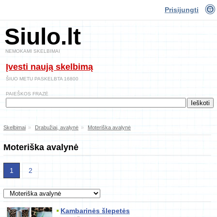
Prisijungti
Siulo.lt
NEMOKAMI SKELBIMAI
Įvesti naują skelbimą
ŠIUO METU PASKELBTA 16800
PAIEŠKOS FRAZĖ
Skelbimai
»
Drabužiai, avalynė
»
Moteriška avalynė
Moteriška avalynė
1
2
Kambarinės šlepetės