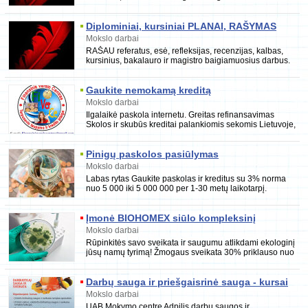
RENGIU įvairius projektus, verslo
Diplominiai, kursiniai PLANAI, RAŠYMAS
DALIMIS, TAISYMAS, PAPILDYMAS
Mokslo darbai
RAŠAU referatus, esė, refleksijas, recenzijas, kalbas,
kursinius, bakalauro ir magistro baigiamuosius darbus.
RENGIU įvairius projektus, verslo planus
Gaukite nemokamą kreditą
Mokslo darbai
Ilgalaikė paskola internetu. Greitas refinansavimas
Skolos ir skubūs kreditai palankiomis sekomis Lietuvoje,
Vokietijoje, Anglijoje, Airijoje ir
Pinigų paskolos pasiūlymas
Mokslo darbai
Labas rytas Gaukite paskolas ir kreditus su 3% norma
nuo 5 000 iki 5 000 000 per 1-30 metų laikotarpį.
Norėdami gauti daugiau informacijos,
Įmonė BIOHOMEX siūlo kompleksinį
ekologinį jūsų namų tyrimą
Mokslo darbai
Rūpinkitės savo sveikata ir saugumu atlikdami ekologinį
jūsų namų tyrimą! Žmogaus sveikata 30% priklauso nuo
aplinkos. Mokslininkai teigia,
Darbų sauga ir priešgaisrinė sauga - kursai
Vilniuje
Mokslo darbai
UAB Mokymo centre Adpilis darbų saugos ir