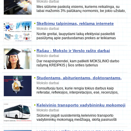
gauti daugiau informacijo
Mokslo darbai
Mes siūlome paskolą visiems, kuriems reikalinga, su
labai mažomis 3% palūkanų normomis, be jokio užstato,
mes galėsime suteikti jums bet
Skelbimų talpinimas, reklama internete
Mokslo darbai
Norite greitai, taupydami laiką efektyviai paskelbti
pasiūlymą apie parduodamas prekes ar teikiamas
paslaugas Jūsų informaciją pamatys
Rašau - Mokslo ir Verslo rašto darbai
referatai kursiniai mokslo darbai SPSS
Mokslo darbai
tyrimai ir kita
Dar neapsisprendei, kam patikėti MOKSLINIO darbo
rašymą KREIPKIS į šios srities lyderius
www.WriteWorks.lt - mes pasiruošę jums padėti!
Studentams, abiturientams, doktorantams,
mokytojams
Mokslo darbai
Konsultuoju tuos, kurie rengia tokius darbus kaip
referatai, refleksijos, interpretacijos, esė, recenzijos,
pamokų planai, rašiniai, mokslo bei public
Keleivinio transporto vadybininkų mokomoji
medžiaga ir testai
Mokslo darbai
Siūlome įsigyti susistemintą keleivinio transporto
vadybininkų mokomąją medžiagą, skirtą pasiruošti
transporto vadybininko egzaminui, pagal Lietuvos t