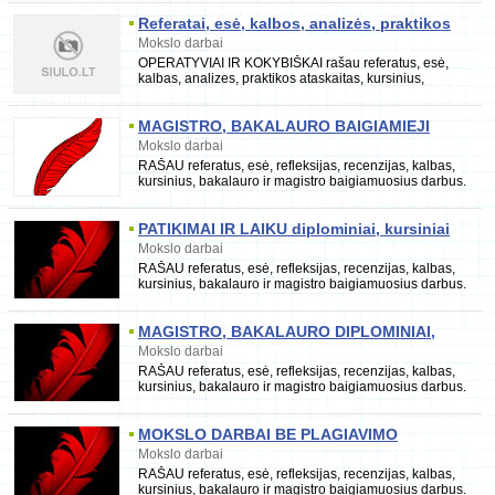
ataskaita
Referatai, esė, kalbos, analizės, praktikos
ataskaitos, kursiniai, bakalauro, magistro
Mokslo darbai
darbai
OPERATYVIAI IR KOKYBIŠKAI rašau referatus, esė,
kalbas, analizes, praktikos ataskaitas, kursinius,
bakalauro ir magistro baigiamuosius darbus. Rengiu
MAGISTRO, BAKALAURO BAIGIAMIEJI
planai, rašymas dalimis, taisymas
Mokslo darbai
RAŠAU referatus, esė, refleksijas, recenzijas, kalbas,
kursinius, bakalauro ir magistro baigiamuosius darbus.
RENGIU įvairius projektus, verslo planus
PATIKIMAI IR LAIKU diplominiai, kursiniai
Mokslo darbai
RAŠAU referatus, esė, refleksijas, recenzijas, kalbas,
kursinius, bakalauro ir magistro baigiamuosius darbus.
RENGIU įvairius projektus, verslo planus
MAGISTRO, BAKALAURO DIPLOMINIAI,
KURSINIAI kokybiškai, laiku ir
Mokslo darbai
konfidencialiai
RAŠAU referatus, esė, refleksijas, recenzijas, kalbas,
kursinius, bakalauro ir magistro baigiamuosius darbus.
RENGIU įvairius projektus, verslo planus
MOKSLO DARBAI BE PLAGIAVIMO
Mokslo darbai
RAŠAU referatus, esė, refleksijas, recenzijas, kalbas,
kursinius, bakalauro ir magistro baigiamuosius darbus.