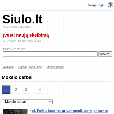
Prisijungti
Siulo.lt
NEMOKAMI SKELBIMAI
Įvesti naują skelbimą
ŠIUO METU PASKELBTA 16799
PAIEŠKOS FRAZĖ
Skelbimai
»
Darbas, paslaugos
»
Mokslo darbai
Mokslo darbai
1
2
3
...
4
el. Paštu kredite. privat gmail. com jei norite