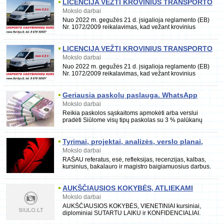
LICENCIJA VEŽTI KROVINIUS TRANSPORTO
PRIEMONĖMIS NUO 2, 5 TONOS
Mokslo darbai
Nuo 2022 m. gegužės 21 d. įsigalioja reglamento (EB)
Nr. 1072/2009 reikalavimas, kad vežant krovinius
tarptautiniais maršrutais kelių transporto priem
LICENCIJA VEŽTI KROVINIUS TRANSPORTO
PRIEMONĖMIS NUO 2, 5 TONOS
Mokslo darbai
Nuo 2022 m. gegužės 21 d. įsigalioja reglamento (EB)
Nr. 1072/2009 reikalavimas, kad vežant krovinius
tarptautiniais maršrutais kelių transporto priem
Geriausia paskolų paslauga. WhatsApp
31613839991
Mokslo darbai
Reikia paskolos sąskaitoms apmokėti arba verslui
pradėti Siūlome visų tipų paskolas su 3 % palūkanų
norma. Norėdami gauti daugiau
Tyrimai, projektai, analizės, verslo planai,
straipsniai ir kita
Mokslo darbai
RAŠAU referatus, esė, refleksijas, recenzijas, kalbas,
kursinius, bakalauro ir magistro baigiamuosius darbus.
RENGIU įvairius projektus, verslo planus
AUKŠČIAUSIOS KOKYBĖS, ATLIEKAMI
LAIKU IR KONFIDENCIALIAI magistro,
Mokslo darbai
bakalauro, kursiniai
AUKŠČIAUSIOS KOKYBĖS, VIENETINIAI kursiniai,
diplominiai SUTARTU LAIKU ir KONFIDENCIALIAI.
Rašau referatus, esė, kalbas, analizes, praktikos