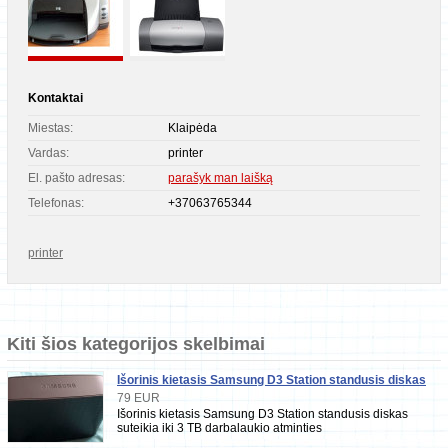
Kontaktai
Miestas:
Klaipėda
Vardas:
printer
El. pašto adresas:
parašyk man laišką
Telefonas:
+37063765344
printer
Kiti šios kategorijos skelbimai
Išorinis kietasis Samsung D3 Station standusis diskas
suteikia iki 3 TB darbalaukio atminties
79 EUR
Išorinis kietasis Samsung D3 Station standusis diskas
suteikia iki 3 TB darbalaukio atminties