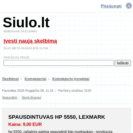
Prisijungti
Siulo.lt
NEMOKAMI SKELBIMAI
Įvesti naują skelbimą
ŠIUO METU PASKELBTA 16799
PAIEŠKOS FRAZĖ
Skelbimai
»
Kompiuteriai
»
Kompiuterio įrenginiai
Paskelbta 2026 Rugpjūčio 06, 11:16
|
Peržiūrų skaičius 3120
Spausdinti
|
Siųsti draugui
SPAUSDINTUVAS HP 5550, LEXMARK
Kaina: 9,00 EUR
hp 5550 -rašalinis galima spausdinti foto nuotraukas-- rezoliucija