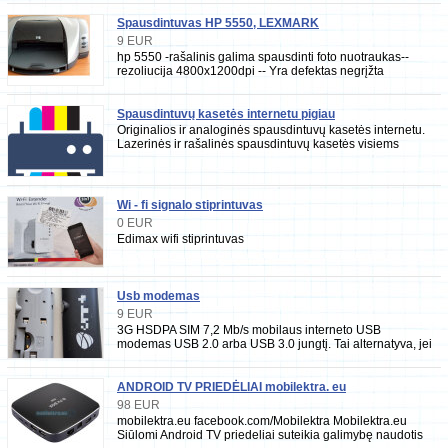
Spausdintuvas HP 5550, LEXMARK
9 EUR
hp 5550 -rašalinis galima spausdinti foto nuotraukas--
rezoliucija 4800x1200dpi -- Yra defektas negrįžta
kartredžai į savo vietą.kaina 6(jei suremontu
Spausdintuvų kasetės internetu pigiau
Originalios ir analoginės spausdintuvų kasetės internetu.
Lazerinės ir rašalinės spausdintuvų kasetės visiems
spausdintuvų modeliams. HP,
Wi - fi signalo stiprintuvas
0 EUR
Edimax wifi stiprintuvas
Usb modemas
9 EUR
3G HSDPA SIM 7,2 Mb/s mobilaus interneto USB
modemas USB 2.0 arba USB 3.0 jungtį. Tai alternatyva, jei
plano interneto gb kiekis ribotas , bei svarbu
ANDROID TV PRIEDĖLIAI mobilektra. eu
98 EUR
mobilektra.eu facebook.com/Mobilektra Mobilektra.eu
Siūlomi Android TV priedeliai suteikia galimybę naudotis