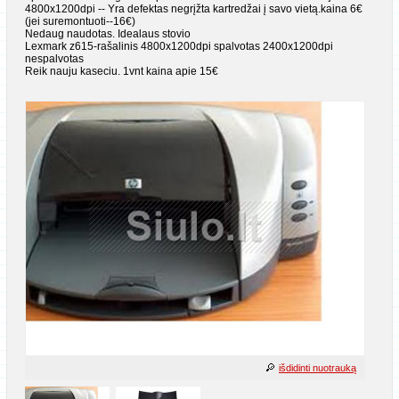
4800x1200dpi -- Yra defektas negrįžta kartredžai į savo vietą.kaina 6€
(jei suremontuoti--16€)
Nedaug naudotas. Idealaus stovio
Lexmark z615-rašalinis 4800x1200dpi spalvotas 2400x1200dpi
nespalvotas
Reik nauju kaseciu. 1vnt kaina apie 15€
išdidinti nuotrauką