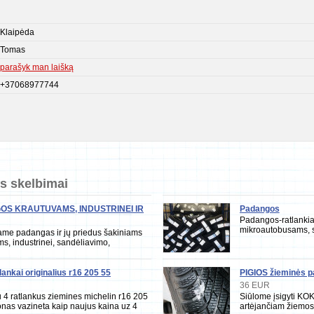
Klaipėda
Tomas
parašyk man laišką
+37068977744
os skelbimai
OS KRAUTUVAMS, INDUSTRINEI IR
Padangos
Padangos-ratlankia
KIO TECHNIKAI
mikroautobusams, 
me padangas ir jų priedus šakiniams
technikai. www.pada
s, industrinei, sandėliavimo,
i bei žemės ūkio technikai. Siūlome:
ines
lankai originalius r16 205 55
PIGIOS žieminės p
36 EUR
 4 ratlankus ziemines michelin r16 205
Siūlome įsigyti K
nas vazineta kaip naujus kaina uz 4
artėjančiam žiemos 