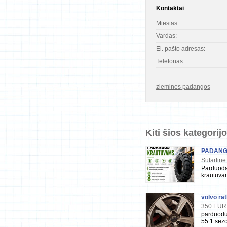
Kontaktai
Miestas:
Vardas:
El. pašto adresas:
Telefonas:
ziemines padangos
Kiti šios kategorij
PADANG
ŽEMĖS Ū
Sutartinė
Parduoda
krautuvam
statybine
Pneumat
volvo rat
350 EUR
parduodu
55 1 sezo