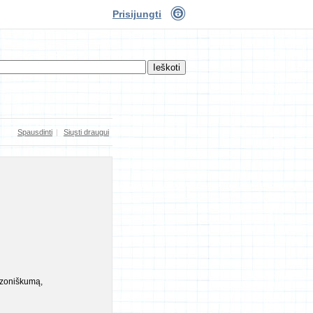
Prisijungti
Spausdinti
|
Siųsti draugui
sezoniškumą,