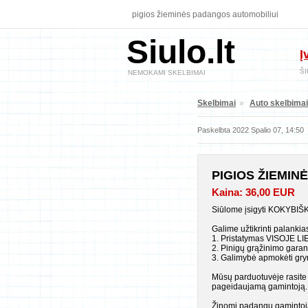
pigios žieminės padangos automobiliui
Siulo.lt
Į
ŠI
NEMOKAMI SKELBIMAI
Skelbimai
»
Auto skelbimai
Paskelbta 2022 Spalio 07, 14:50
PIGIOS ŽIEMIN
Kaina: 36,00 EUR
Siūlome įsigyti KOKYBIŠ
Galime užtikrinti palankia
1. Pristatymas VISOJE L
2. Pinigų grąžinimo garant
3. Galimybė apmokėti gryna
Mūsų parduotuvėje rasite 
pageidaujamą gamintoją.
Žinomi padangų gamintoja