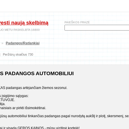
vesti naują skelbimą
PAIEŠKOS FRAZĖ
UO METU PASKELBTA 16800
»
Padangos/Ratlankiai
|
Peržiūrų skaičius 730
ĖS PADANGOS AUTOMOBILIUI
KAS padangas artėjančiam žiemos sezonui.
s įsigijimo sąlygas:
IETUVOJE.
ija.
isiais ar pirkti išsimokėtinai.
jūsų automobiliui tinkančias padangas pagal nurodytą aukštį ir plotį, skersmenį, 
i ir visada GEROS KAINOS - mūsų vizitinė kortelė!