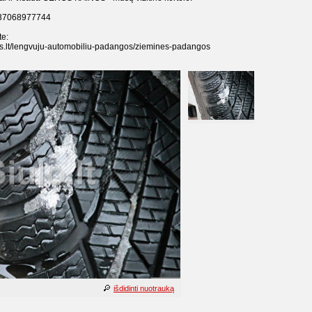
: +37068977744
te:
as.lt/lengvuju-automobiliu-padangos/ziemines-padangos
išdidinti nuotrauką