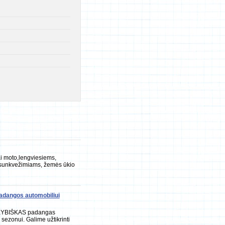
i moto,lengviesiems,
sunkvežimiams, žemės ūkio
ngos-ratlankiai.lt
adangos automobiliui
OKYBIŠKAS padangas
sezonui. Galime užtikrinti