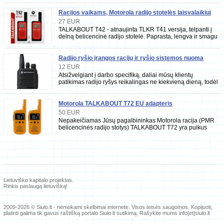
Racijos vaikams, Motorola radijo stotelės laisvalaikiui
pramogoms
27 EUR
TALKABOUT T42 - atnaujinta TLKR T41 versija, telpanti į
delną belicencinė radijo stotelė. Paprasta, lengva ir smagu
palaikyti ryšį su visais šeimos na
Radijo ryšio įrangos racijų ir ryšio sistemos nuoma
12 EUR
Atsižvelgiant į darbo specifiką, daliai mūsų klientų
patikimas radijo ryšys reikalingas ne kiekvieną dieną, todėl
siūlome radijo stotis
Motorola TALKABOUT T72 EU adapteris
50 EUR
Nepakeičiamas Jūsų pagalbininkas Motorola racija (PMR
belicencinės radijo stotys) TALKABOUT T72 yra puikus
partneris Jūsų sekančiam nuotykiui.
Lietuviško kapitalo projektas.
Rinkis paslaugą lietuvišką!
2009-2026 © Siulo.lt - nemokami skelbimai internete.
Visos teisės saugomos. Kopijuoti,
platinti galima tik gavus raštišką portalo Siulo.lt sutikimą. Rašykite mums info[et]siulo.lt