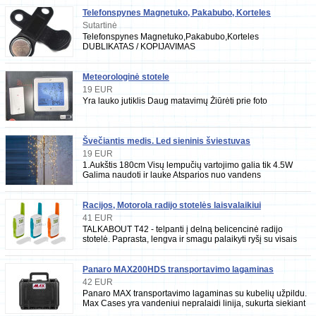
Telefonspynes Magnetuko, Pakabubo, Korteles
DUBLIKATAS KOPIJAVIMAS
Sutartinė
Telefonspynes Magnetuko,Pakabubo,Korteles
DUBLIKATAS / KOPIJAVIMAS
Meteorologinė stotele
19 EUR
Yra lauko jutiklis Daug matavimų Žiūrėti prie foto
Švečiantis medis. Led sieninis šviestuvas
19 EUR
1.Aukštis 180cm Visų lempučių vartojimo galia tik 4.5W
Galima naudoti ir lauke Atsparios nuo vandens
200ilgaamžių Led lempučių Kaina -38 2. LED sienin
Racijos, Motorola radijo stotelės laisvalaikiui
pramogoms
41 EUR
TALKABOUT T42 - telpanti į delną belicencinė radijo
stotelė. Paprasta, lengva ir smagu palaikyti ryšį su visais
šeimos nariais. Stovyklaujant,
Panaro MAX200HDS transportavimo lagaminas
42 EUR
Panaro MAX transportavimo lagaminas su kubelių užpildu.
Max Cases yra vandeniui nepralaidi linija, sukurta siekiant
užtikrinti puikią apsaugą