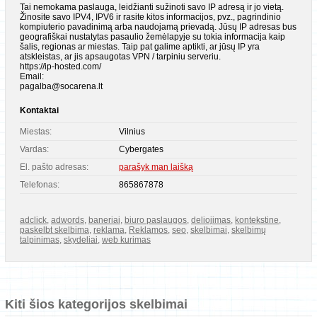
Tai nemokama paslauga, leidžianti sužinoti savo IP adresą ir jo vietą.
Žinosite savo IPV4, IPV6 ir rasite kitos informacijos, pvz., pagrindinio
kompiuterio pavadinimą arba naudojamą prievadą. Jūsų IP adresas bus
geografiškai nustatytas pasaulio žemėlapyje su tokia informacija kaip
šalis, regionas ar miestas. Taip pat galime aptikti, ar jūsų IP yra
atskleistas, ar jis apsaugotas VPN / tarpiniu serveriu.
https://ip-hosted.com/
Email:
pagalba@socarena.lt
Kontaktai
Miestas:
Vilnius
Vardas:
Cybergates
El. pašto adresas:
parašyk man laišką
Telefonas:
865867878
adclick
,
adwords
,
baneriai
,
biuro paslaugos
,
deliojimas
,
kontekstine
,
paskelbt skelbima
,
reklama
,
Reklamos
,
seo
,
skelbimai
,
skelbimų
talpinimas
,
skydeliai
,
web kurimas
Kiti šios kategorijos skelbimai