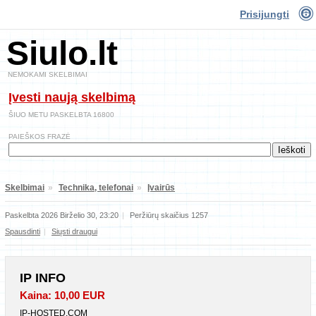
Prisijungti
Siulo.lt
NEMOKAMI SKELBIMAI
Įvesti naują skelbimą
ŠIUO METU PASKELBTA 16800
PAIEŠKOS FRAZĖ
Skelbimai
»
Technika, telefonai
»
Įvairūs
Paskelbta 2026 Birželio 30, 23:20
|
Peržiūrų skaičius 1257
Spausdinti
|
Siųsti draugui
IP INFO
Kaina: 10,00 EUR
IP-HOSTED.COM