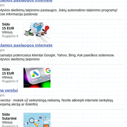
klamos paslaugos internete
gos
ktyvios skelbimų talpinimo paslaugos. Jokių automatinio talpinimo programų!
ose informacija pastoviai
Siūlo
15 EUR
Vilnius
Rugpjūčio 8
klamos paslaugos internete
gos
 pamatys potencialus klientai Google, Yahoo, Bing, Ask paieškos sistemose.
ktyvios skelbimų talpinimo
Siūlo
15 EUR
Vilnius
Rugpjūčio 8
a verslui
gos
erslui - mokėk už veiksmingą reklamą. Norite atkreipti interneto lankytojų
ojamą akciją ar išskirtinį
Siūlo
Sutartinė
Vilnius
Rugpjūčio 8