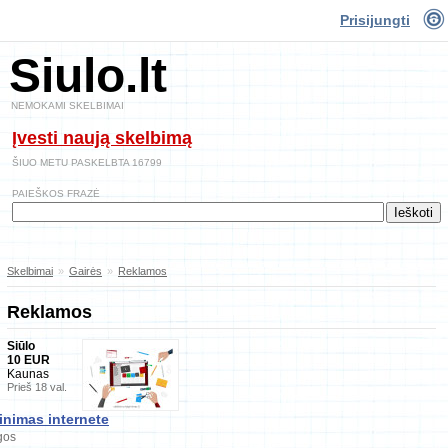
Prisijungti
Siulo.lt
NEMOKAMI SKELBIMAI
Įvesti naują skelbimą
ŠIUO METU PASKELBTA 16799
PAIEŠKOS FRAZĖ
Skelbimai
»
Gairės
»
Reklamos
Reklamos
Siūlo
10 EUR
Kaunas
Prieš 18 val.
inimas internete
gos