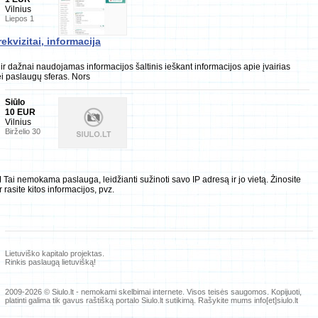
Vilnius
Liepos 1
ekvizitai, informacija
r dažnai naudojamas informacijos šaltinis ieškant informacijos apie įvairias
i paslaugų sferas. Nors
Siūlo
10 EUR
Vilnius
Birželio 30
i nemokama paslauga, leidžianti sužinoti savo IP adresą ir jo vietą. Žinosite
 rasite kitos informacijos, pvz.
Lietuviško kapitalo projektas.
Rinkis paslaugą lietuvišką!
2009-2026 © Siulo.lt - nemokami skelbimai internete.
Visos teisės saugomos. Kopijuoti,
platinti galima tik gavus raštišką portalo Siulo.lt sutikimą. Rašykite mums info[et]siulo.lt