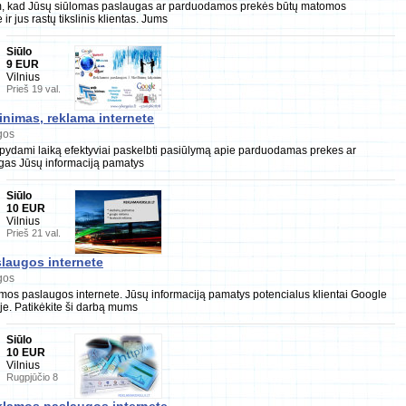
m, kad Jūsų siūlomas paslaugas ar parduodamos prekės būtų matomos
 ir jus rastų tikslinis klientas. Jums
Siūlo
9 EUR
Vilnius
Prieš 19 val.
inimas, reklama internete
gos
aupydami laiką efektyviai paskelbti pasiūlymą apie parduodamas prekes ar
gas Jūsų informaciją pamatys
Siūlo
10 EUR
Vilnius
Prieš 21 val.
laugos internete
gos
mos paslaugos internete. Jūsų informaciją pamatys potencialus klientai Google
je. Patikėkite ši darbą mums
Siūlo
10 EUR
Vilnius
Rugpjūčio 8