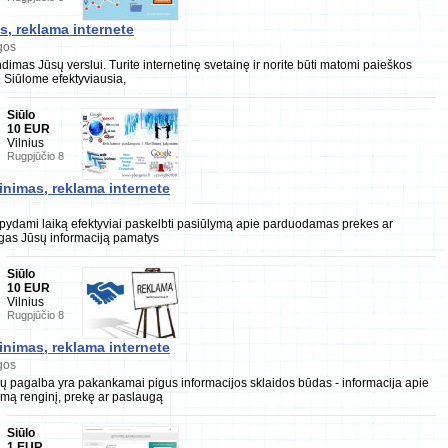
, reklama internete
gos
imas Jūsų verslui. Turite internetinę svetainę ir norite būti matomi paieškos
 Siūlome efektyviausia,
Siūlo
10 EUR
Vilnius
Rugpjūčio 8
inimas, reklama internete
aupydami laiką efektyviai paskelbti pasiūlymą apie parduodamas prekes ar
gas Jūsų informaciją pamatys
Siūlo
10 EUR
Vilnius
Rugpjūčio 8
inimas, reklama internete
gos
 pagalba yra pakankamai pigus informacijos sklaidos būdas - informacija apie
mą renginį, prekę ar paslaugą
Siūlo
1 EUR