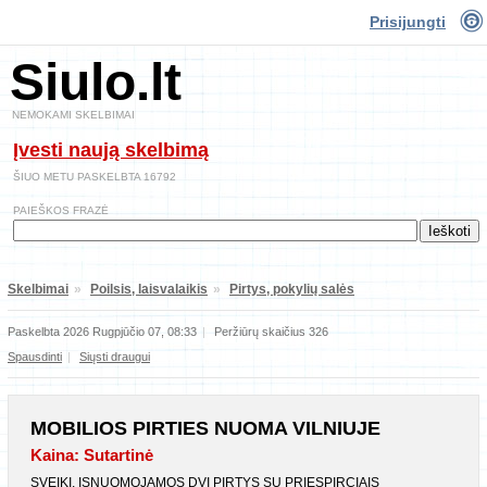
Prisijungti
Siulo.lt
NEMOKAMI SKELBIMAI
Įvesti naują skelbimą
ŠIUO METU PASKELBTA 16792
PAIEŠKOS FRAZĖ
Skelbimai
»
Poilsis, laisvalaikis
»
Pirtys, pokylių salės
Paskelbta 2026 Rugpjūčio 07, 08:33
|
Peržiūrų skaičius 326
Spausdinti
|
Siųsti draugui
MOBILIOS PIRTIES NUOMA VILNIUJE
Kaina: Sutartinė
SVEIKI, ISNUOMOJAMOS DVI PIRTYS SU PRIESPIRCIAIS