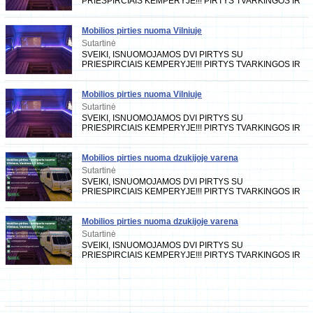
PRIESPIRCIAIS KEMPERYJE!!! PIRTYS TVARKINGOS IR
PRIZIURETOS KIEKVIENA KARTA DEZINFEKUOJAMOS...
PIRTYSE YRA VISKAS
Mobilios pirties nuoma Vilniuje
Sutartinė
SVEIKI, ISNUOMOJAMOS DVI PIRTYS SU
PRIESPIRCIAIS KEMPERYJE!!! PIRTYS TVARKINGOS IR
PRIZIURETOS KIEKVIENA KARTA DEZINFEKUOJAMOS...
PIRTYSE YRA VISKAS
Mobilios pirties nuoma Vilniuje
Sutartinė
SVEIKI, ISNUOMOJAMOS DVI PIRTYS SU
PRIESPIRCIAIS KEMPERYJE!!! PIRTYS TVARKINGOS IR
PRIZIURETOS KIEKVIENA KARTA DEZINFEKUOJAMOS...
PIRTYSE YRA VISKAS
Mobilios pirties nuoma dzukijoje varena
Sutartinė
SVEIKI, ISNUOMOJAMOS DVI PIRTYS SU
PRIESPIRCIAIS KEMPERYJE!!! PIRTYS TVARKINGOS IR
PRIZIURETOS KIEKVIENA KARTA DEZINFEKUOJAMOS...
PIRTYSE YRA VISKAS
Mobilios pirties nuoma dzukijoje varena
Sutartinė
SVEIKI, ISNUOMOJAMOS DVI PIRTYS SU
PRIESPIRCIAIS KEMPERYJE!!! PIRTYS TVARKINGOS IR
PRIZIURETOS KIEKVIENA KARTA DEZINFEKUOJAMOS...
PIRTYSE YRA VISKAS K