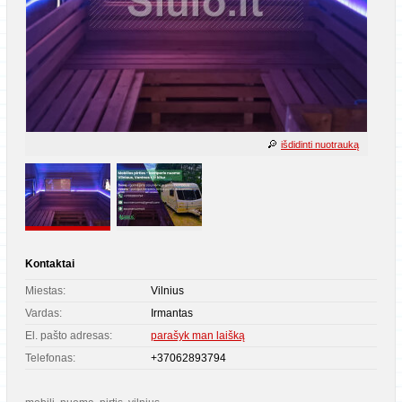
išdidinti nuotrauką
Kontaktai
Miestas:
Vilnius
Vardas:
Irmantas
El. pašto adresas:
parašyk man laišką
Telefonas:
+37062893794