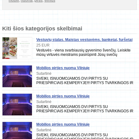
mobili
,
nuoma
,
pirtis
,
vilnius
Kiti šios kategorijos skelbimai
Vestuvių stalas. Maistas vestuvėms. banketai, furšetai
25 EUR
Vestuvės - viena svarbiausių gyvenimo švenčių. Leiskite
mūsų virtuvės meistrams pasirūpinti Jūsų svečių
maitinimu! Kokybiškas maistas
Mobilios pirties nuoma Vilniuje
Sutartinė
SVEIKI, ISNUOMOJAMOS DVI PIRTYS SU
PRIESPIRCIAIS KEMPERYJE!!! PIRTYS TVARKINGOS IR
PRIZIURETOS KIEKVIENA KARTA DEZINFEKUOJAMOS...
PIRTYSE YRA VISKAS
Mobilios pirties nuoma Vilniuje
Sutartinė
SVEIKI, ISNUOMOJAMOS DVI PIRTYS SU
PRIESPIRCIAIS KEMPERYJE!!! PIRTYS TVARKINGOS IR
PRIZIURETOS KIEKVIENA KARTA DEZINFEKUOJAMOS...
PIRTYSE YRA VISKAS
Mobilios pirties nuoma Vilniuje
Sutartinė
SVEIKI, ISNUOMOJAMOS DVI PIRTYS SU