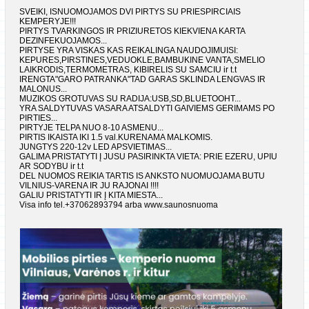
SVEIKI, ISNUOMOJAMOS DVI PIRTYS SU PRIESPIRCIAIS
KEMPERYJE!!!
PIRTYS TVARKINGOS IR PRIZIURETOS KIEKVIENA KARTA
DEZINFEKUOJAMOS...
PIRTYSE YRA VISKAS KAS REIKALINGA NAUDOJIMUISI:
KEPURES,PIRSTINES,VEDUOKLE,BAMBUKINE VANTA,SMELIO
LAIKRODIS,TERMOMETRAS, KIBIRELIS SU SAMCIU ir t.t
IRENGTA"GARO PATRANKA"TAD GARAS SKLINDA LENGVAS IR
MALONUS...
MUZIKOS GROTUVAS SU RADIJA:USB,SD,BLUETOOHT...
YRA SALDYTUVAS VASARA ATSALDYTI GAIVIEMS GERIMAMS PO
PIRTIES...
PIRTYJE TELPA NUO 8-10 ASMENU...
PIRTIS IKAISTA IKI 1.5 val.KURENAMA MALKOMIS.
JUNGTYS 220-12v LED APSVIETIMAS...
GALIMA PRISTATYTI Į JUSU PASIRINKTA VIETA: PRIE EZERU, UPIU
AR SODYBU ir t.t
DEL NUOMOS REIKIA TARTIS IS ANKSTO NUOMUOJAMA BUTU
VILNIUS-VARENA IR JU RAJONAI !!!!
GALIU PRISTATYTI IR Į KITA MIESTA...
Visa info tel.+37062893794 arba www.saunosnuoma