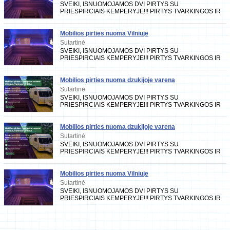
SVEIKI, ISNUOMOJAMOS DVI PIRTYS SU
PRIESPIRCIAIS KEMPERYJE!!! PIRTYS TVARKINGOS IR
PRIZIURETOS KIEKVIENA KARTA DEZINFEKUOJAMOS...
PIRTYSE YRA VISKAS
Mobilios pirties nuoma Vilniuje
Sutartinė
SVEIKI, ISNUOMOJAMOS DVI PIRTYS SU
PRIESPIRCIAIS KEMPERYJE!!! PIRTYS TVARKINGOS IR
PRIZIURETOS KIEKVIENA KARTA DEZINFEKUOJAMOS...
PIRTYSE YRA VISKAS
Mobilios pirties nuoma dzukijoje varena
Sutartinė
SVEIKI, ISNUOMOJAMOS DVI PIRTYS SU
PRIESPIRCIAIS KEMPERYJE!!! PIRTYS TVARKINGOS IR
PRIZIURETOS KIEKVIENA KARTA DEZINFEKUOJAMOS...
PIRTYSE YRA VISKAS K
Mobilios pirties nuoma dzukijoje varena
Sutartinė
SVEIKI, ISNUOMOJAMOS DVI PIRTYS SU
PRIESPIRCIAIS KEMPERYJE!!! PIRTYS TVARKINGOS IR
PRIZIURETOS KIEKVIENA KARTA DEZINFEKUOJAMOS...
PIRTYSE YRA VISKAS
Mobilios pirties nuoma Vilniuje
Sutartinė
SVEIKI, ISNUOMOJAMOS DVI PIRTYS SU
PRIESPIRCIAIS KEMPERYJE!!! PIRTYS TVARKINGOS IR
PRIZIURETOS KIEKVIENA KARTA DEZINFEKUOJAMOS...
PIRTYSE YRA VISKAS