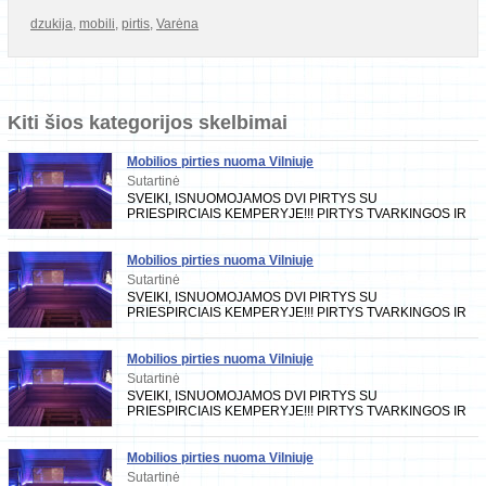
dzukija
,
mobili
,
pirtis
,
Varėna
Kiti šios kategorijos skelbimai
Mobilios pirties nuoma Vilniuje
Sutartinė
SVEIKI, ISNUOMOJAMOS DVI PIRTYS SU
PRIESPIRCIAIS KEMPERYJE!!! PIRTYS TVARKINGOS IR
PRIZIURETOS KIEKVIENA KARTA DEZINFEKUOJAMOS...
PIRTYSE YRA VISKAS
Mobilios pirties nuoma Vilniuje
Sutartinė
SVEIKI, ISNUOMOJAMOS DVI PIRTYS SU
PRIESPIRCIAIS KEMPERYJE!!! PIRTYS TVARKINGOS IR
PRIZIURETOS KIEKVIENA KARTA DEZINFEKUOJAMOS...
PIRTYSE YRA VISKAS
Mobilios pirties nuoma Vilniuje
Sutartinė
SVEIKI, ISNUOMOJAMOS DVI PIRTYS SU
PRIESPIRCIAIS KEMPERYJE!!! PIRTYS TVARKINGOS IR
PRIZIURETOS KIEKVIENA KARTA DEZINFEKUOJAMOS...
PIRTYSE YRA VISKAS
Mobilios pirties nuoma Vilniuje
Sutartinė