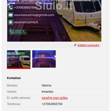
išdidinti nuotrauką
Kontaktai
Miestas:
Varėna
Vardas:
Irmantas
El. pašto adresas:
parašyk man laišką
Telefonas:
+37062893794