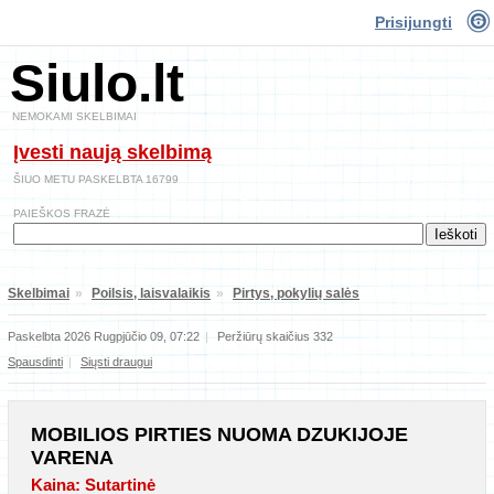
Prisijungti
Siulo.lt
NEMOKAMI SKELBIMAI
Įvesti naują skelbimą
ŠIUO METU PASKELBTA 16799
PAIEŠKOS FRAZĖ
Skelbimai
»
Poilsis, laisvalaikis
»
Pirtys, pokylių salės
Paskelbta 2026 Rugpjūčio 09, 07:22
|
Peržiūrų skaičius 332
Spausdinti
|
Siųsti draugui
MOBILIOS PIRTIES NUOMA DZUKIJOJE
VARENA
Kaina: Sutartinė