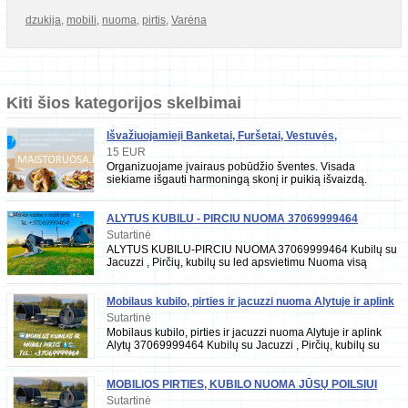
dzukija
,
mobili
,
nuoma
,
pirtis
,
Varėna
Kiti šios kategorijos skelbimai
Išvažiuojamieji Banketai, Furšetai, Vestuvės,
Gimtadieniai
15 EUR
Organizuojame įvairaus pobūdžio šventes. Visada
siekiame išgauti harmoningą skonį ir puikią išvaizdą.
Sudarysime išskirtinį meniu, paruošime maistą Jū
ALYTUS KUBILU - PIRCIU NUOMA 37069999464
Sutartinė
ALYTUS KUBILU-PIRCIU NUOMA 37069999464 Kubilų su
Jacuzzi , Pirčių, kubilų su led apsvietimu Nuoma visą
sezoną!/ Kubilų su Jacuzzi / Kubilų /
Mobilaus kubilo, pirties ir jacuzzi nuoma Alytuje ir aplink
Alytų 37069999464
Sutartinė
Mobilaus kubilo, pirties ir jacuzzi nuoma Alytuje ir aplink
Alytų 37069999464 Kubilų su Jacuzzi , Pirčių, kubilų su
led apsvietimu Nuoma visą
MOBILIOS PIRTIES, KUBILO NUOMA JŪSŲ POILSIUI
ŠVENTĖMS IR TIESIOG MALONUMUI
Sutartinė