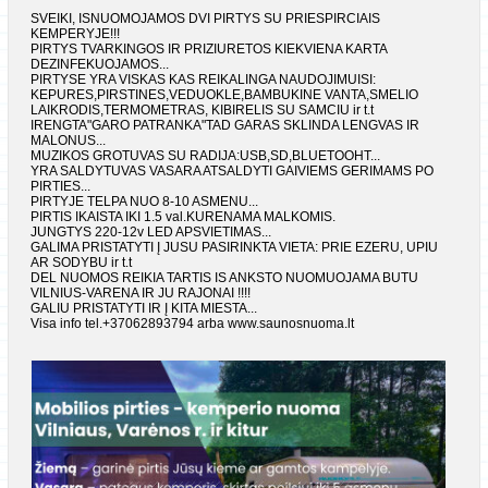
SVEIKI, ISNUOMOJAMOS DVI PIRTYS SU PRIESPIRCIAIS
KEMPERYJE!!!
PIRTYS TVARKINGOS IR PRIZIURETOS KIEKVIENA KARTA
DEZINFEKUOJAMOS...
PIRTYSE YRA VISKAS KAS REIKALINGA NAUDOJIMUISI:
KEPURES,PIRSTINES,VEDUOKLE,BAMBUKINE VANTA,SMELIO
LAIKRODIS,TERMOMETRAS, KIBIRELIS SU SAMCIU ir t.t
IRENGTA"GARO PATRANKA"TAD GARAS SKLINDA LENGVAS IR
MALONUS...
MUZIKOS GROTUVAS SU RADIJA:USB,SD,BLUETOOHT...
YRA SALDYTUVAS VASARA ATSALDYTI GAIVIEMS GERIMAMS PO
PIRTIES...
PIRTYJE TELPA NUO 8-10 ASMENU...
PIRTIS IKAISTA IKI 1.5 val.KURENAMA MALKOMIS.
JUNGTYS 220-12v LED APSVIETIMAS...
GALIMA PRISTATYTI Į JUSU PASIRINKTA VIETA: PRIE EZERU, UPIU
AR SODYBU ir t.t
DEL NUOMOS REIKIA TARTIS IS ANKSTO NUOMUOJAMA BUTU
VILNIUS-VARENA IR JU RAJONAI !!!!
GALIU PRISTATYTI IR Į KITA MIESTA...
Visa info tel.+37062893794 arba www.saunosnuoma.lt