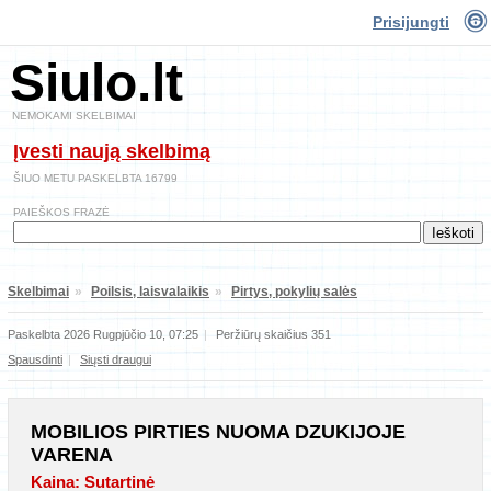
Prisijungti
Siulo.lt
NEMOKAMI SKELBIMAI
Įvesti naują skelbimą
ŠIUO METU PASKELBTA 16799
PAIEŠKOS FRAZĖ
Skelbimai
»
Poilsis, laisvalaikis
»
Pirtys, pokylių salės
Paskelbta 2026 Rugpjūčio 10, 07:25
|
Peržiūrų skaičius 351
Spausdinti
|
Siųsti draugui
MOBILIOS PIRTIES NUOMA DZUKIJOJE
VARENA
Kaina: Sutartinė