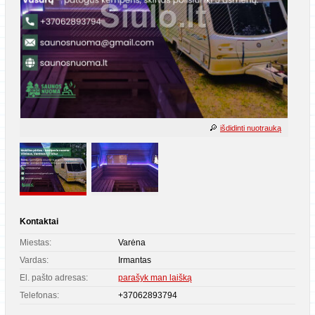
išdidinti nuotrauką
Kontaktai
Miestas:
Varėna
Vardas:
Irmantas
El. pašto adresas:
parašyk man laišką
Telefonas:
+37062893794