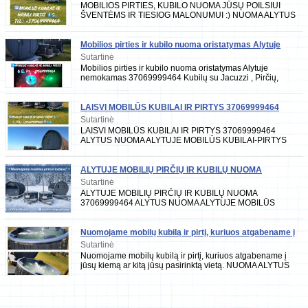
MOBILIOS PIRTIES, KUBILO NUOMA JŪSŲ POILSIUI
ŠVENTĖMS IR TIESIOG MALONUMUI :) NUOMA ALYTUS
37069999464 Kubilų su Jacuzzi , Pirčių, kubilų su
Mobilios pirties ir kubilo nuoma oristatymas Alytuje
nemokamas 37069999464
Sutartinė
Mobilios pirties ir kubilo nuoma oristatymas Alytuje
nemokamas 37069999464 Kubilų su Jacuzzi , Pirčių,
kubilų su led apsvietimu Nuoma visą
LAISVI MOBILŪS KUBILAI IR PIRTYS 37069999464
ALYTUS NUOMA
Sutartinė
LAISVI MOBILŪS KUBILAI IR PIRTYS 37069999464
ALYTUS NUOMA ALYTUJE MOBILŪS KUBILAI-PIRTYS
NUOMA PIETŲ LIETUVA NUOMA 37069999464 ALYTUS
NUOMA
ALYTUJE MOBILIŲ PIRČIŲ IR KUBILŲ NUOMA
37069999464
Sutartinė
ALYTUJE MOBILIŲ PIRČIŲ IR KUBILŲ NUOMA
37069999464 ALYTUS NUOMA ALYTUJE MOBILŪS
KUBILAI-PIRTYS NUOMA PIETŲ LIETUVA NUOMA
37069999464 ALYTUS
Nuomojame mobilų kubilą ir pirtį, kuriuos atgabename į
jūsų kiemą ar kitą jūsų pasirinktą vietą
Sutartinė
Nuomojame mobilų kubilą ir pirtį, kuriuos atgabename į
jūsų kiemą ar kitą jūsų pasirinktą vietą. NUOMA ALYTUS
37069999464 Kubilų su