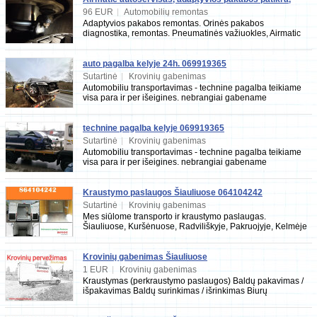
remontas, Garantija
96 EUR
|
Automobilių remontas
Adaptyvios pakabos remontas. Orinės pakabos
diagnostika, remontas. Pneumatinės važiuokles, Airmatic
sistemos, ir adaptyvios pakabos remontas: konsulta
auto pagalba kelyje 24h. 069919365
Sutartinė
|
Krovinių gabenimas
Automobiliu transportavimas - technine pagalba teikiame
visa para ir per išeigines. nebrangiai gabename
lengvuosius automobilius, mikroautobusus. gali
technine pagalba kelyje 069919365
Sutartinė
|
Krovinių gabenimas
Automobiliu transportavimas - technine pagalba teikiame
visa para ir per išeigines. nebrangiai gabename
lengvuosius automobilius, mikroautobusus. gali
Kraustymo paslaugos Šiauliuose 064104242
Sutartinė
|
Krovinių gabenimas
Mes siūlome transporto ir kraustymo paslaugas.
Šiauliuose, Kuršėnuose, Radviliškyje, Pakruojyje, Kelmėje
ir visoje Lietuvoje. Mes paslaugas teikiame p
Krovinių gabenimas Šiauliuose
1 EUR
|
Krovinių gabenimas
Kraustymas (perkraustymo paslaugos) Baldų pakavimas /
išpakavimas Baldų surinkimas / išrinkimas Biurų
kraustymas Krovinių pervežimas Pianinų pervežima