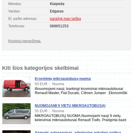
Miestas:
Klaipėda
Vardas:
Edgaras
El. pašto adresas:
parašyk man laišką
Telefonas:
068651253
Krovinių pervežimai.
Kiti šios kategorijos skelbimai
Krovininių mikroautobusų nuoma
50 EUR
|
Nuoma
Išnuomojami nauji, tvarkingi krovininiai mikroautobusai
Renault Master, Fiat Ducato, Citroen Jumper . Ekonomiški
turbodyzeliniai varikliai, kondiciona
NUOMOJAMI 9 VIETU MIKROAUTOBUSAI
55 EUR
|
Nuoma
MIKROAUTOBUSŲ NUOMA.Nuomojami nauji 9 vietų
keleiviniai mikroautobusai Renault Trafic. Prailginta bazė
(labai talpi bagažinė), ekonomiški turbodyzelin
Airmatic autoservisas, adaptyvios pakabos patikra,