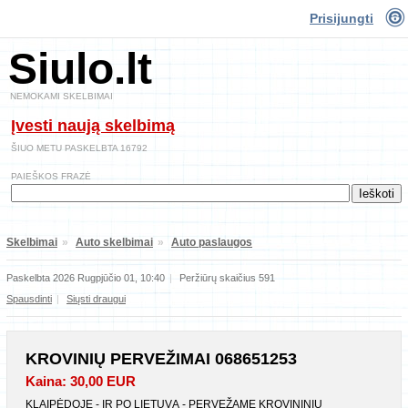
Prisijungti
Siulo.lt
NEMOKAMI SKELBIMAI
Įvesti naują skelbimą
ŠIUO METU PASKELBTA 16792
PAIEŠKOS FRAZĖ
Skelbimai
»
Auto skelbimai
»
Auto paslaugos
Paskelbta 2026 Rugpjūčio 01, 10:40
|
Peržiūrų skaičius 591
Spausdinti
|
Siųsti draugui
KROVINIŲ PERVEŽIMAI 068651253
Kaina: 30,00 EUR
KLAIPĖDOJE - IR PO LIETUVĄ - PERVEŽAME KROVININIU