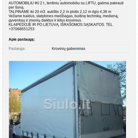
AUTOMOBILIU IKI 2 t., tentiniu automobiliu su LIFTU, galima pakrauti
per šoną.
TALPINAME iki 20 m3. aukštis 2,2 m plotis 2,12 m ilgis 4,36 m
Vežame baldus, statybines medžiagas, buitinę techniką, medieną,
gyventojų ir įmonių daiktus ir kitus krovinius.
KLAIPĖDOJE IR PO LIETUVĄ. IŠRAŠOMOS SĄSKAITOS. TEL.
+37068651253
Apie paslaugą:
Paslauga:
Krovinių gabenimas