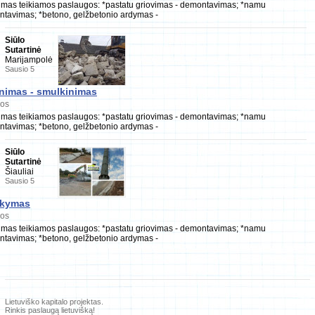
imas teikiamos paslaugos: *pastatu griovimas - demontavimas; *namu
ntavimas; *betono, gelžbetonio ardymas -
Siūlo
Sutartinė
Marijampolė
Sausio 5
nimas - smulkinimas
gos
imas teikiamos paslaugos: *pastatu griovimas - demontavimas; *namu
ntavimas; *betono, gelžbetonio ardymas -
Siūlo
Sutartinė
Šiauliai
Sausio 5
rkymas
gos
imas teikiamos paslaugos: *pastatu griovimas - demontavimas; *namu
ntavimas; *betono, gelžbetonio ardymas -
Lietuviško kapitalo projektas.
Rinkis paslaugą lietuvišką!