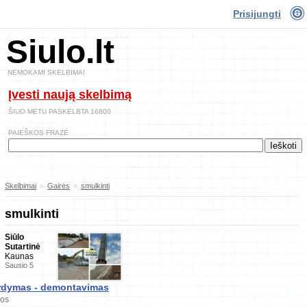
Prisijungti
Siulo.lt
NEMOKAMI SKELBIMAI
Įvesti naują skelbimą
ŠIUO METU PASKELBTA 16800
PAIEŠKOS FRAZĖ
Skelbimai
»
Gairės
»
smulkinti
smulkinti
Siūlo
Sutartinė
Kaunas
Sausio 5
ardymas - demontavimas
gos