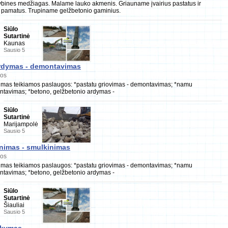
bines medžiagas. Malame lauko akmenis. Griauname įvairius pastatus ir
e pamatus. Trupiname gelžbetonio gaminius.
Siūlo
Sutartinė
Kaunas
Sausio 5
ardymas - demontavimas
gos
imas teikiamos paslaugos: *pastatu griovimas - demontavimas; *namu
ntavimas; *betono, gelžbetonio ardymas -
Siūlo
Sutartinė
Marijampolė
Sausio 5
nimas - smulkinimas
gos
imas teikiamos paslaugos: *pastatu griovimas - demontavimas; *namu
ntavimas; *betono, gelžbetonio ardymas -
Siūlo
Sutartinė
Šiauliai
Sausio 5