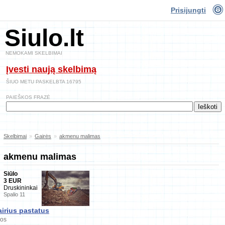
Prisijungti
Siulo.lt
NEMOKAMI SKELBIMAI
Įvesti naują skelbimą
ŠIUO METU PASKELBTA 16795
PAIEŠKOS FRAZĖ
Skelbimai
»
Gairės
»
akmenu malimas
akmenu malimas
Siūlo
3 EUR
Druskininkai
Spalio 11
irius pastatus
gos