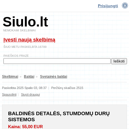
Prisijungti
Siulo.lt
NEMOKAMI SKELBIMAI
Įvesti naują skelbimą
ŠIUO METU PASKELBTA 16799
PAIEŠKOS FRAZĖ
Skelbimai
»
Baldai
»
Svetainės baldai
Paskelbta 2025 Spalio 03, 08:37
|
Peržiūrų skaičius 2515
Spausdinti
|
Siųsti draugui
BALDINĖS DETALĖS, STUMDOMŲ DURŲ
SISTEMOS
Kaina: 55,00 EUR