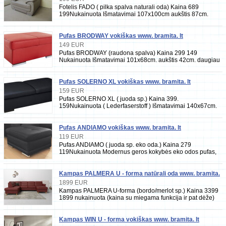
Fotelis FADO ( pilka spalva naturali oda) Kaina 689
199Nukainuota Išmatavimai 107x100cm aukštis 87cm.
Geros kokybės, natūralios odos fotelis, spyruokl
Pufas BRODWAY vokiškas www. bramita. lt
149 EUR
Pufas BRODWAY (raudona spalva) Kaina 299 149
Nukainuota Išmatavimai 101x68cm. aukštis 42cm. daugiau
išmatavimų nuotraukoje. Geros kokybės
Pufas SOLERNO XL vokiškas www. bramita. lt
159 EUR
Pufas SOLERNO XL ( juoda sp.) Kaina 399.
159Nukainuota ( Lederfaserstoff ) Išmatavimai 140x67cm.
daugiau išmatavimų nuotraukoje Geros kokybės, labai d
Pufas ANDIAMO vokiškas www. bramita. lt
119 EUR
Pufas ANDIAMO ( juoda sp. eko oda.) Kaina 279
119Nukainuota Modernus geros kokybės eko odos pufas,
spyruoklinis blokas, dengtas eko oda Išmatavimai
Kampas PALMERA U - forma natūrali oda www. bramita.
lt
1899 EUR
Kampas PALMERA U-forma (bordo/merlot sp.) Kaina 3399
1899 nukainuota (kaina su miegama funkcija ir pat dėže)
Išmatavimai 212x308x163 cm, daugiau išmat
Kampas WIN U - forma vokiškas www. bramita. lt