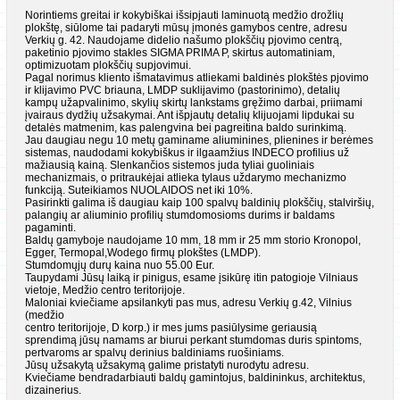
Norintiems greitai ir kokybiškai išsipjauti laminuotą medžio drožlių
plokštę, siūlome tai padaryti mūsų įmonės gamybos centre, adresu
Verkių g. 42. Naudojame didelio našumo plokščių pjovimo centrą,
paketinio pjovimo stakles SIGMA PRIMA P, skirtus automatiniam,
optimizuotam plokščių supjovimui.
Pagal norimus kliento išmatavimus atliekami baldinės plokštės pjovimo
ir klijavimo PVC briauna, LMDP suklijavimo (pastorinimo), detalių
kampų užapvalinimo, skylių skirtų lankstams gręžimo darbai, priimami
įvairaus dydžių užsakymai. Ant išpjautų detalių klijuojami lipdukai su
detalės matmenim, kas palengvina bei pagreitina baldo surinkimą.
Jau daugiau negu 10 metų gaminame aliuminines, plienines ir berėmes
sistemas, naudodami kokybiškus ir ilgaamžius INDECO profilius už
mažiausią kainą. Slenkančios sistemos juda tyliai guoliniais
mechanizmais, o pritraukėjai atlieka tylaus uždarymo mechanizmo
funkciją. Suteikiamos NUOLAIDOS net iki 10%.
Pasirinkti galima iš daugiau kaip 100 spalvų baldinių plokščių, stalviršių,
palangių ar aliuminio profilių stumdomosioms durims ir baldams
pagaminti.
Baldų gamyboje naudojame 10 mm, 18 mm ir 25 mm storio Kronopol,
Egger, Termopal,Wodego firmų plokštes (LMDP).
Stumdomųjų durų kaina nuo 55.00 Eur.
Taupydami Jūsų laiką ir pinigus, esame įsikūrę itin patogioje Vilniaus
vietoje, Medžio centro teritorijoje.
Maloniai kviečiame apsilankyti pas mus, adresu Verkių g.42, Vilnius
(medžio
centro teritorijoje, D korp.) ir mes jums pasiūlysime geriausią
sprendimą jūsų namams ar biurui perkant stumdomas duris spintoms,
pertvaroms ar spalvų derinius baldiniams ruošiniams.
Jūsų užsakytą užsakymą galime pristatyti nurodytu adresu.
Kviečiame bendradarbiauti baldų gamintojus, baldininkus, architektus,
dizainerius.