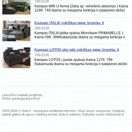
749 EUR
Kampas WIN U-forma (žalia sp. velvetinis aksomas ) Kaina
1299. 749 (kaina su miegama funkcija ir patalynės dėže)
Išmatavimai 176x360x117cm
Kampas ITALIA vokiškas www. bramita. lt
399 EUR
Kampas ITALIA (pilka spalva Microfaser PRIMABELLE )
Kaina 599. 399Nukainuota (kaina su miegama funkcija ir
patalynės dėže) Išmatavimai 217x182cm
Kampas LOTOS eko oda vokiškas www. bramita. lt
799 EUR
Kampas LOTOS ( juoda spalva) Kaina 1279. 799
Nukainuota (kaina su miegama funkcija ir patalynes dežė)
Išmatavimai 162x242cm. aukštis nuleistom/
Lietuviško kapitalo projektas.
Rinkis paslaugą lietuvišką!
2009-2026 © Siulo.lt - nemokami skelbimai internete.
Visos teisės saugomos. Kopijuoti,
platinti galima tik gavus raštišką portalo Siulo.lt sutikimą. Rašykite mums info[et]siulo.lt