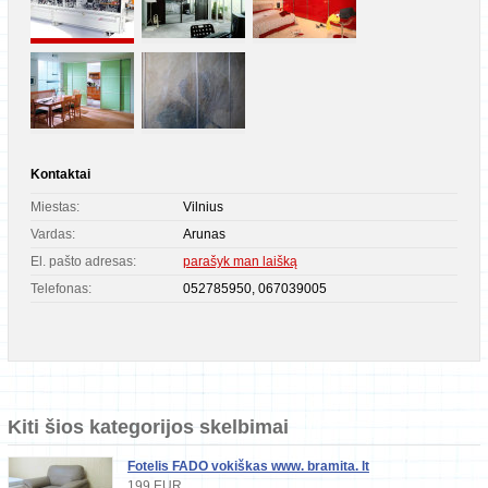
Kontaktai
Miestas:
Vilnius
Vardas:
Arunas
El. pašto adresas:
parašyk man laišką
Telefonas:
052785950, 067039005
Kiti šios kategorijos skelbimai
Fotelis FADO vokiškas www. bramita. lt
199 EUR