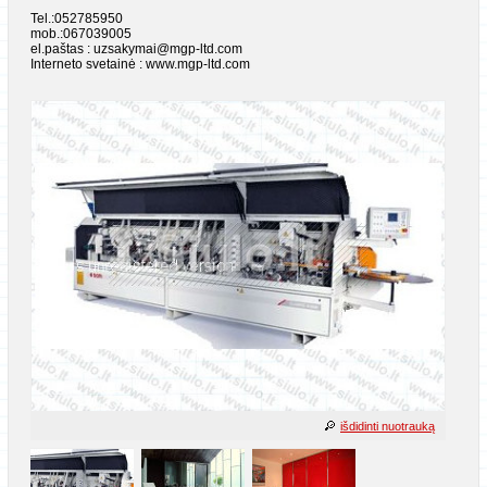
Tel.:052785950
mob.:067039005
el.paštas : uzsakymai@mgp-ltd.com
Interneto svetainė : www.mgp-ltd.com
išdidinti nuotrauką