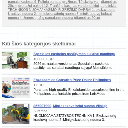
pamatų kasimas 9. Polinių pamatų gręžimas (10 skylių/ val.
,
diametras
20cm
,
drenažui pakloti 12. Tranšėjų kasimas vandentiekiui
,
dujotiekiui
,
TECHNIKOS NUOMA/ KASIMO IR GRĘŽIMO DARBAI 1. ekskavatorių
krautuvų nuoma 2. miniekskavatorių nuoma 3. minikrautuvų bobcat
nuoma 4. žemės grąžtų pamatams nuoma (diametras 20cm
Kiti šios kategorijos skelbimai
Specialios paskolos pasiūlymas su labai naudinga
sąlyga
100000 EUR
2026 m. naujas verslo turtas Specialios paskolos
pasiūlymas su labai naudinga sąlyga! Mes siūlome
visiems fiziniams asmenims ir verslo atstovams,
Enzalutamide Capsules Price Online Philippines
1 EUR
Purchase high-quality Enzalutamide capsules online in the
Philippines at affordable prices from LetsMeds
Pharmaceuticals, your trusted partner for
865907990, Mini ekskavatoriai nuoma Vilniuje
Sutartinė
NUOMOJAMA STATYBOS TECHNIKA 1. Ekskavatorių
krautuvų nuoma 2. Miniekskavatorių nuoma 3.
Minikrautuvų nuoma 4. Žemės grąžtų nuoma (diametras
15cm, 20cm