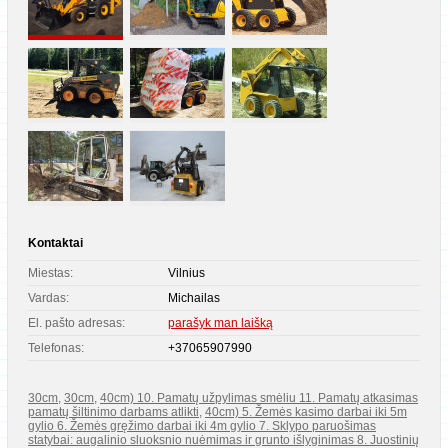
Kontaktai
Miestas:
Vilnius
Vardas:
Michailas
El. pašto adresas:
parašyk man laišką
Telefonas:
+37065907990
30cm
,
30cm
,
40cm) 10. Pamatų užpylimas smėliu 11. Pamatų atkasimas
pamatų šiltinimo darbams atlikti
,
40cm) 5. Žemės kasimo darbai iki 5m
gylio 6. Žemės gręžimo darbai iki 4m gylio 7. Sklypo paruošimas
statybai: augalinio sluoksnio nuėmimas ir grunto išlyginimas 8. Juostinių