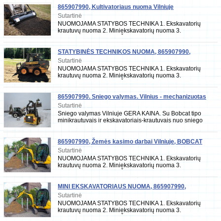
865907990, Kultivatoriaus nuoma Vilniuje
Sutartinė
NUOMOJAMA STATYBOS TECHNIKA 1. Ekskavatorių
krautuvų nuoma 2. Miniekskavatorių nuoma 3.
Minikrautuvų nuoma 4. Žemės grąžtų nuoma (diametras
15cm, 20cm
STATYBINĖS TECHNIKOS NUOMA, 865907990,
BOBCAT NUOMA
Sutartinė
NUOMOJAMA STATYBOS TECHNIKA 1. Ekskavatorių
krautuvų nuoma 2. Miniekskavatorių nuoma 3.
Minikrautuvų nuoma 4. Žemės grąžtų nuoma (diametras
15cm, 20cm
865907990. Sniego valymas. Vilnius - mechanizuotas
Sutartinė
Sniego valymas Vilniuje GERA KAINA. Su Bobcat tipo
minikrautuvais ir ekskavatoriais-krautuvais nuo sniego
valome: - kelius ir aikšteles - prekybos cen
865907990, Žemės kasimo darbai Vilniuje, BOBCAT
NUOMA
Sutartinė
NUOMOJAMA STATYBOS TECHNIKA 1. Ekskavatorių
krautuvų nuoma 2. Miniekskavatorių nuoma 3.
Minikrautuvų nuoma 4. Žemės grąžtų nuoma (diametras
15cm, 20cm
MINI EKSKAVATORIAUS NUOMA, 865907990,
EKSKAVATORIŲ NUOMA
Sutartinė
NUOMOJAMA STATYBOS TECHNIKA 1. Ekskavatorių
krautuvų nuoma 2. Miniekskavatorių nuoma 3.
Minikrautuvų nuoma 4. Žemės grąžtų nuoma (diametras