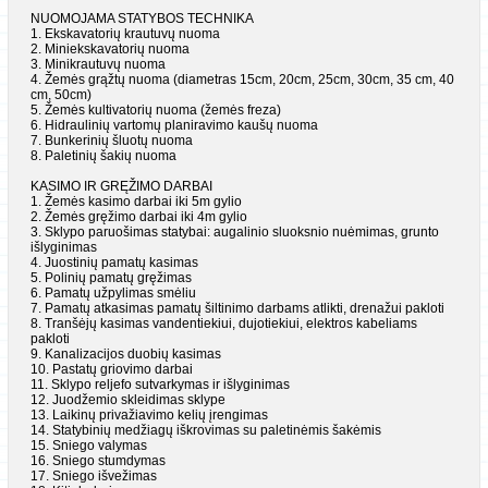
NUOMOJAMA STATYBOS TECHNIKA
1. Ekskavatorių krautuvų nuoma
2. Miniekskavatorių nuoma
3. Minikrautuvų nuoma
4. Žemės grąžtų nuoma (diametras 15cm, 20cm, 25cm, 30cm, 35 cm, 40
cm, 50cm)
5. Žemės kultivatorių nuoma (žemės freza)
6. Hidraulinių vartomų planiravimo kaušų nuoma
7. Bunkerinių šluotų nuoma
8. Paletinių šakių nuoma
KASIMO IR GRĘŽIMO DARBAI
1. Žemės kasimo darbai iki 5m gylio
2. Žemės gręžimo darbai iki 4m gylio
3. Sklypo paruošimas statybai: augalinio sluoksnio nuėmimas, grunto
išlyginimas
4. Juostinių pamatų kasimas
5. Polinių pamatų gręžimas
6. Pamatų užpylimas smėliu
7. Pamatų atkasimas pamatų šiltinimo darbams atlikti, drenažui pakloti
8. Tranšėjų kasimas vandentiekiui, dujotiekiui, elektros kabeliams
pakloti
9. Kanalizacijos duobių kasimas
10. Pastatų griovimo darbai
11. Sklypo reljefo sutvarkymas ir išlyginimas
12. Juodžemio skleidimas sklype
13. Laikinų privažiavimo kelių įrengimas
14. Statybinių medžiagų iškrovimas su paletinėmis šakėmis
15. Sniego valymas
16. Sniego stumdymas
17. Sniego išvežimas