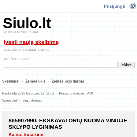
Prisijungti
Siulo.lt
NEMOKAMI SKELBIMAI
Įvesti naują skelbimą
ŠIUO METU PASKELBTA 16792
PAIEŠKOS FRAZĖ
Skelbimai
»
Žemės ūkis
»
Žemės ūkio darbai
Paskelbta 2025 Gegužės 12, 11:01
|
Peržiūrų skaičius 3450
Spausdinti
|
Siųsti draugui
865907990, EKSKAVATORIŲ NUOMA VINIUJE
SKLYPO LYGINIMAS
Kaina: Sutartinė